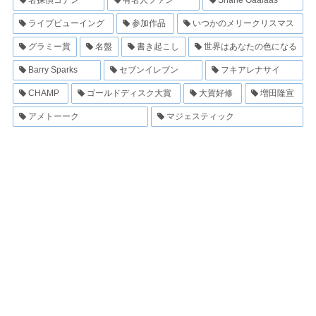
ライブビューイング
参加作品
いつかのメリークリスマス
グラミー賞
名盤
書き起こし
世界はあなたの色になる
Barry Sparks
セブンイレブン
フキアレナサイ
CHAMP
ゴールドディスク大賞
大賀好修
増田隆宣
アメトーーク
マジェスティック