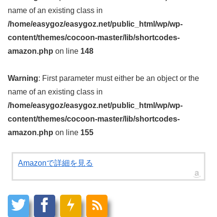
name of an existing class in
/home/easygoz/easygoz.net/public_html/wp/wp-
content/themes/cocoon-master/lib/shortcodes-
amazon.php
on line
148
Warning
: First parameter must either be an object or the
name of an existing class in
/home/easygoz/easygoz.net/public_html/wp/wp-
content/themes/cocoon-master/lib/shortcodes-
amazon.php
on line
155
Amazonで詳細を見る