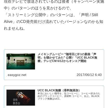
現在テレビで放送されているのは後者（キャンペーン実施
中）のパターンのほうを見かけるので、
「ストリーミング公開中」のパターンは、「声明 / Still
Alive」のCD発売前だけ流れていたバージョンなのかも知
れませんね。
メイキングムービー “珈琲豆にB’zの新曲「声
明」を聴かせてみた” 公開 / 「UCC BLACK無
糖」テレビCM 6/12からオンエア開始
easygoz.net
2017/06/12 6:40
UCC BLACK無糖（香料無添加）
本当においしい珈琲を、缶コーヒーに。コーヒー好きのた
めのブラックコーヒー。原材料 コーヒー、以上。BLACK
ブラック無糖はUCC。