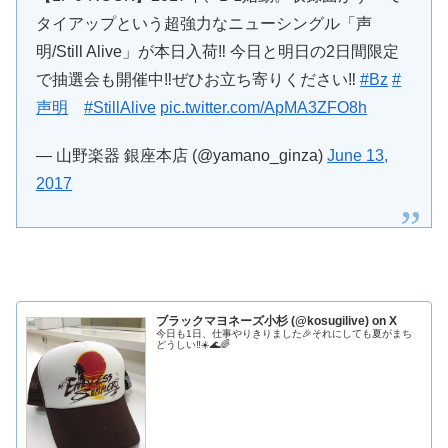
タイアップという超強力なニューシングル「声
明/Still Alive」が本日入荷‼︎ 今日と明日の2日間限定
で抽選会も開催中‼︎ぜひお立ち寄りください‼︎
#Bz
#
声明
#StillAlive
pic.twitter.com/ApMA3ZFO8h
— 山野楽器 銀座本店 (@yamano_ginza)
June 13,
2017
ブラックマヨネーズ小杉 (@kosugilive) on X
今日も1日、仕事やりきりました🎉それにしても夏がまち
どうしい‼️☀️🌊🌈