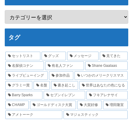
タグ
セットリスト
グッズ
メッセージ
見てきた
名探偵コナン
有名人ファン
Shane Gaalaas
ライブビューイング
参加作品
いつかのメリークリスマス
グラミー賞
名盤
書き起こし
世界はあなたの色になる
Barry Sparks
セブンイレブン
フキアレナサイ
CHAMP
ゴールドディスク大賞
大賀好修
増田隆宣
アメトーーク
マジェスティック