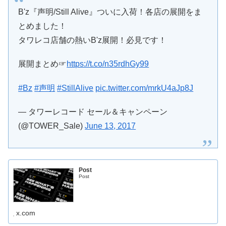
B'z『声明/Still Alive』ついに入荷！各店の展開をま
とめました！
タワレコ店舗の熱いB'z展開！必見です！
展開まとめ☞
https://t.co/n35rdhGy99
#Bz
#声明
#StillAlive
pic.twitter.com/mrkU4aJp8J
— タワーレコード セール＆キャンペーン
(@TOWER_Sale)
June 13, 2017
Post
Post
x.com