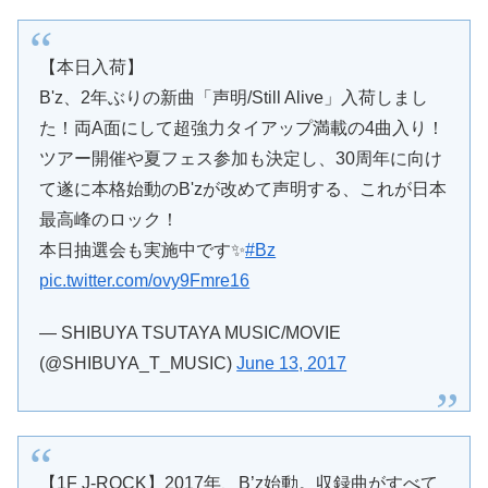
【本日入荷】
B'z、2年ぶりの新曲「声明/Still Alive」入荷しまし
た！両A面にして超強力タイアップ満載の4曲入り！
ツアー開催や夏フェス参加も決定し、30周年に向け
て遂に本格始動のB'zが改めて声明する、これが日本
最高峰のロック！
本日抽選会も実施中です✨
#Bz
pic.twitter.com/ovy9Fmre16
— SHIBUYA TSUTAYA MUSIC/MOVIE
(@SHIBUYA_T_MUSIC)
June 13, 2017
【1F J-ROCK】2017年、B’z始動。収録曲がすべて