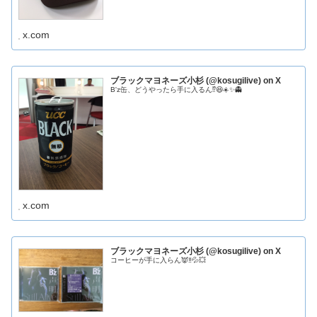
x.com
ブラックマヨネーズ小杉 (@kosugilive) on X
B'z缶、どうやったら手に入るん⁉️😆☀️✨👻
x.com
ブラックマヨネーズ小杉 (@kosugilive) on X
コーヒーが手に入らん👿‼️💦💥