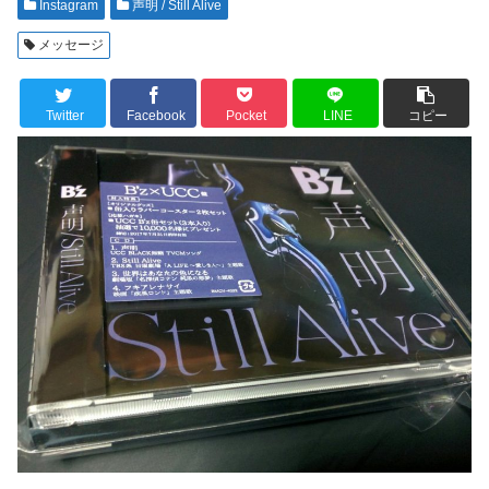
Instagram
声明 / Still Alive
メッセージ
Twitter
Facebook
Pocket
LINE
コピー