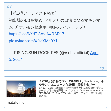
【第1弾アーティスト発表】
初出場のB’zを始め、4年ぶりの出演になるマキシマ
ム ザ ホルモン他豪華19組のラインナップ！
https://t.co/AYdTl8AvlA
#RSR17
pic.twitter.com/XfzcXMn9Y1
— RISING SUN ROCK FES (@rsrfes_official)
April
5, 2017
「RSR」第1弾でB'z、WANIMA、Suchmos、ホ
ルモン、ユニコーンら19組 - 音楽ナタリー
8月11、12日に北海道・石狩湾新港樽川ふ頭横野外特設ス
テージで行われる野外ロックフェス「RISING SUN ROCK
FESTIVAL 2017 in EZO」の出演アーティスト第1弾が発
表された。
natalie.mu