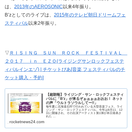
は、
2013年のAEROSONIC
以来4年振り。
B’zとしてのライブは、
2015年のテレビ朝日ドリームフェ
スティバル
以来2年振り。
▽
ＲＩＳＩＮＧ ＳＵＮ ＲＯＣＫ ＦＥＳＴＩＶＡＬ
２０１７ ｉｎ ＥＺＯ(ライジングサンロックフェステ
ィバルインエゾ) | チケットぴあ[音楽 フェスティバルのチ
ケット購入・予約]
【超朗報】ライジング・サン・ロックフェスティ
バルに「B’z」が来るぞぉぉぉぉおおお！ ネット
の声「ウルトラソウルしてー!!」
毎年夏に北海道石狩で行われている大型音楽フェス、ライ
ジング・サン・ロックフェスティバル。今年は8月11、12
日に開催され、その出演アーティスト第1弾が本日発表さ
れた …
rocketnews24.com