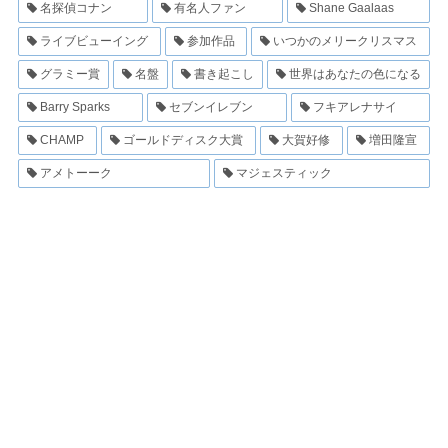
名探偵コナン
有名人ファン
Shane Gaalaas
ライブビューイング
参加作品
いつかのメリークリスマス
グラミー賞
名盤
書き起こし
世界はあなたの色になる
Barry Sparks
セブンイレブン
フキアレナサイ
CHAMP
ゴールドディスク大賞
大賀好修
増田隆宣
アメトーーク
マジェスティック