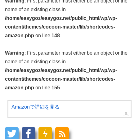
Warning
: First parameter must either be an object or the
name of an existing class in
/home/easygoz/easygoz.net/public_html/wp/wp-
content/themes/cocoon-master/lib/shortcodes-
amazon.php
on line
148
Warning
: First parameter must either be an object or the
name of an existing class in
/home/easygoz/easygoz.net/public_html/wp/wp-
content/themes/cocoon-master/lib/shortcodes-
amazon.php
on line
155
Amazonで詳細を見る