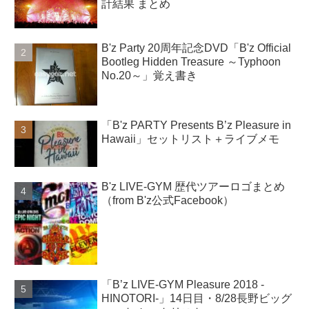
計結果 まとめ
B'z Party 20周年記念DVD「B'z Official
Bootleg Hidden Treasure ～Typhoon
No.20～」覚え書き
「B'z PARTY Presents B’z Pleasure in
Hawaii」セットリスト＋ライブメモ
B'z LIVE-GYM 歴代ツアーロゴまとめ
（from B'z公式Facebook）
「B’z LIVE-GYM Pleasure 2018 -
HINOTORI-」14日目・8/28長野ビッグ