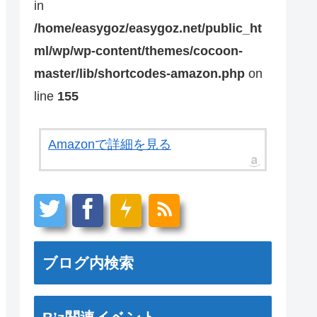
in
/home/easygoz/easygoz.net/public_ht
ml/wp/wp-content/themes/cocoon-
master/lib/shortcodes-amazon.php
on
line
155
Amazonで詳細を見る
ブログ内検索