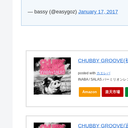
— bassy (@easygoz)
January 17, 2017
CHUBBY GROOVE
posted with
カエレバ
INABA / SALAS バーミリオンレコ
Amazon
楽天市場
CHUBBY GROOVE(