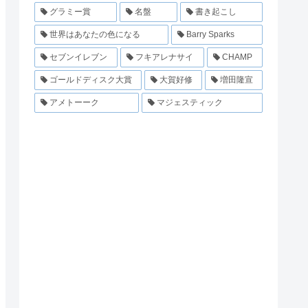
グラミー賞
名盤
書き起こし
世界はあなたの色になる
Barry Sparks
セブンイレブン
フキアレナサイ
CHAMP
ゴールドディスク大賞
大賀好修
増田隆宣
アメトーーク
マジェスティック