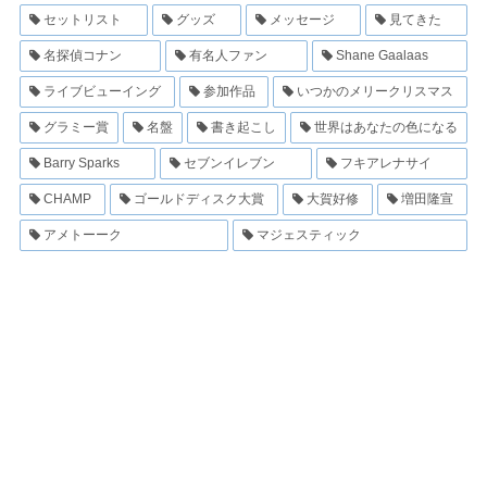
セットリスト
グッズ
メッセージ
見てきた
名探偵コナン
有名人ファン
Shane Gaalaas
ライブビューイング
参加作品
いつかのメリークリスマス
グラミー賞
名盤
書き起こし
世界はあなたの色になる
Barry Sparks
セブンイレブン
フキアレナサイ
CHAMP
ゴールドディスク大賞
大賀好修
増田隆宣
アメトーーク
マジェスティック