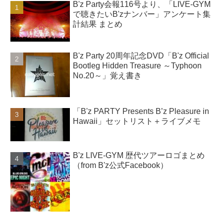
B'z Party会報116号より、「LIVE-GYM
で聴きたいB'zナンバー」アンケート集
計結果 まとめ
B'z Party 20周年記念DVD「B'z Official
Bootleg Hidden Treasure ～Typhoon
No.20～」覚え書き
「B'z PARTY Presents B’z Pleasure in
Hawaii」セットリスト＋ライブメモ
B'z LIVE-GYM 歴代ツアーロゴまとめ
（from B'z公式Facebook）