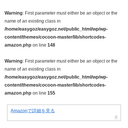
Warning
: First parameter must either be an object or the
name of an existing class in
/home/easygoz/easygoz.net/public_html/wp/wp-
content/themes/cocoon-master/lib/shortcodes-
amazon.php
on line
148
Warning
: First parameter must either be an object or the
name of an existing class in
/home/easygoz/easygoz.net/public_html/wp/wp-
content/themes/cocoon-master/lib/shortcodes-
amazon.php
on line
155
Amazonで詳細を見る