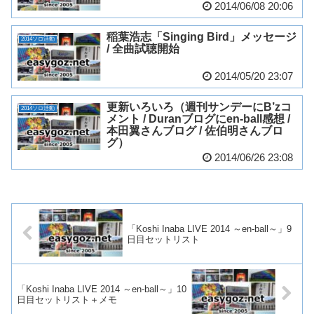
2014/06/08 20:06
稲葉浩志「Singing Bird」メッセージ
2014ソロ活動
/ 全曲試聴開始
2014/05/20 23:07
更新いろいろ（週刊サンデーにB’zコ
2014ソロ活動
メント / Duranブログにen-ball感想 /
本田翼さんブログ / 佐伯明さんブロ
グ）
2014/06/26 23:08
「Koshi Inaba LIVE 2014 ～en-ball～」9
日目セットリスト
「Koshi Inaba LIVE 2014 ～en-ball～」10
日目セットリスト＋メモ