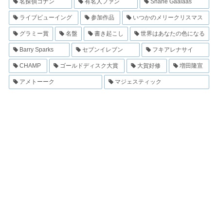
名探偵コナン
有名人ファン
Shane Gaalaas
ライブビューイング
参加作品
いつかのメリークリスマス
グラミー賞
名盤
書き起こし
世界はあなたの色になる
Barry Sparks
セブンイレブン
フキアレナサイ
CHAMP
ゴールドディスク大賞
大賀好修
増田隆宣
アメトーーク
マジェスティック