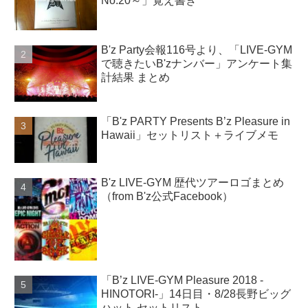
No.20～」覚え書き
B'z Party会報116号より、「LIVE-GYM
で聴きたいB'zナンバー」アンケート集
計結果 まとめ
「B'z PARTY Presents B’z Pleasure in
Hawaii」セットリスト＋ライブメモ
B'z LIVE-GYM 歴代ツアーロゴまとめ
（from B'z公式Facebook）
「B’z LIVE-GYM Pleasure 2018 -
HINOTORI-」14日目・8/28長野ビッグ
ハット セットリスト