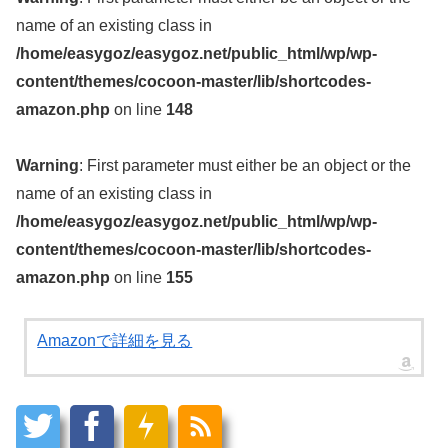
name of an existing class in
/home/easygoz/easygoz.net/public_html/wp/wp-
content/themes/cocoon-master/lib/shortcodes-
amazon.php
on line
148
Warning
: First parameter must either be an object or the
name of an existing class in
/home/easygoz/easygoz.net/public_html/wp/wp-
content/themes/cocoon-master/lib/shortcodes-
amazon.php
on line
155
Amazonで詳細を見る