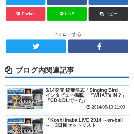
Pocket
LINE
コピー
フォローする
ブログ内関連記事
5/14発売 稲葉浩志「Singing Bird」
2014ソロ活動
インタビュー掲載 『WHAT’s IN？』
『CD＆DLでーた』
2014/05/13 21:03
「Koshi Inaba LIVE 2014 ～en-ball
2014ソロ活動
～」3日目セットリスト