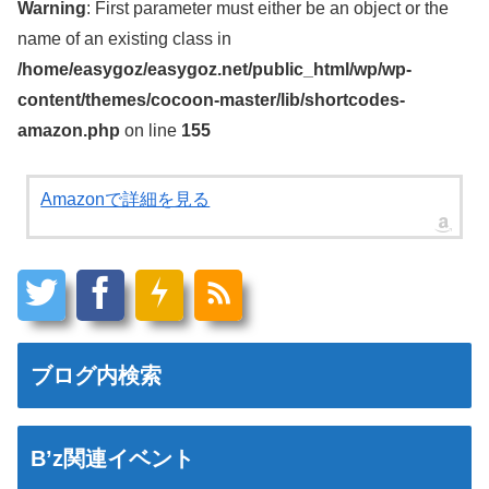
Warning
: First parameter must either be an object or the
name of an existing class in
/home/easygoz/easygoz.net/public_html/wp/wp-
content/themes/cocoon-master/lib/shortcodes-
amazon.php
on line
155
Amazonで詳細を見る
ブログ内検索
B’z関連イベント