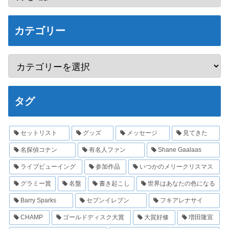
カテゴリー
タグ
セットリスト
グッズ
メッセージ
見てきた
名探偵コナン
有名人ファン
Shane Gaalaas
ライブビューイング
参加作品
いつかのメリークリスマス
グラミー賞
名盤
書き起こし
世界はあなたの色になる
Barry Sparks
セブンイレブン
フキアレナサイ
CHAMP
ゴールドディスク大賞
大賀好修
増田隆宣