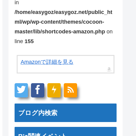
in
/home/easygoz/easygoz.net/public_ht
ml/wp/wp-content/themes/cocoon-
master/lib/shortcodes-amazon.php
on
line
155
Amazonで詳細を見る
ブログ内検索