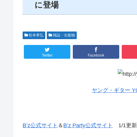
に登場
松本孝弘
雑誌・出版物
Twitter
Facebook
ヤング・ギター YOU
B’z公式サイト
＆
B’z Party公式サイト
1/1更新