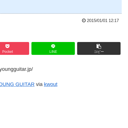
2015/01/01 12:17
Pocket
LINE
コピー
NG GUITAR
via
kwout