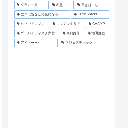
グラミー賞
名盤
書き起こし
世界はあなたの色になる
Barry Sparks
セブンイレブン
フキアレナサイ
CHAMP
ゴールドディスク大賞
大賀好修
増田隆宣
アメトーーク
マジェスティック