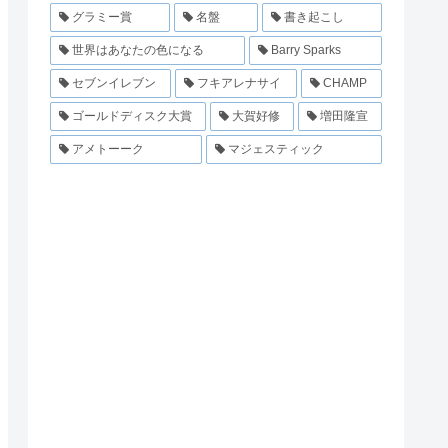
グラミー賞
名盤
書き起こし
世界はあなたの色になる
Barry Sparks
セブンイレブン
フキアレナサイ
CHAMP
ゴールドディスク大賞
大賀好修
増田隆宣
アメトーーク
マジェスティック