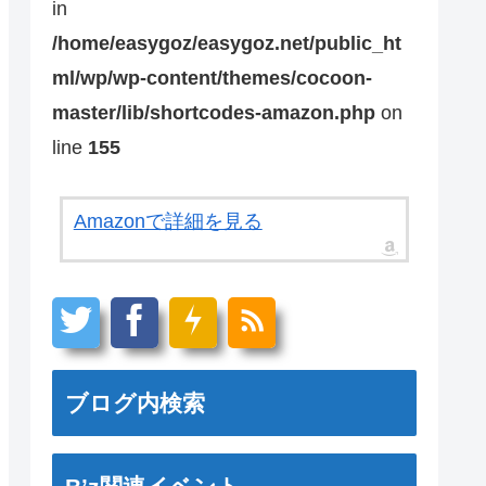
in
/home/easygoz/easygoz.net/public_ht
ml/wp/wp-content/themes/cocoon-
master/lib/shortcodes-amazon.php
on
line
155
Amazonで詳細を見る
ブログ内検索