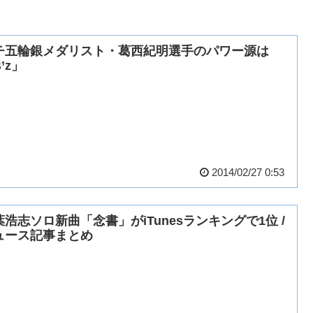
チ五輪銀メダリスト・葛西紀明選手のパワー源は
’z」
2014/02/27 0:53
葉浩志ソロ新曲「念書」がiTunesランキングで1位 /
ュース記事まとめ