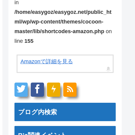
in
/home/easygoz/easygoz.net/public_ht
ml/wp/wp-content/themes/cocoon-
master/lib/shortcodes-amazon.php
on
line
155
Amazonで詳細を見る
ブログ内検索