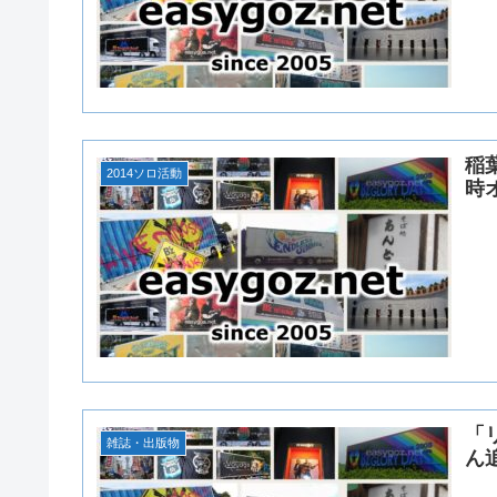
稲葉
2014ソロ活動
時
「
雑誌・出版物
ん