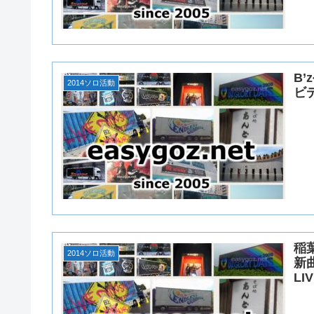
B
2014ソロ活動
ビ
稲葉
2014ソロ活動
新曲
LI