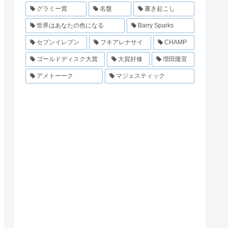
グラミー賞
名盤
書き起こし
世界はあなたの色になる
Barry Sparks
セブンイレブン
フキアレナサイ
CHAMP
ゴールドディスク大賞
大賀好修
増田隆宣
アメトーーク
マジェスティック