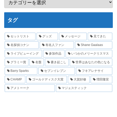
タグ
セットリスト
グッズ
メッセージ
見てきた
名探偵コナン
有名人ファン
Shane Gaalaas
ライブビューイング
参加作品
いつかのメリークリスマス
グラミー賞
名盤
書き起こし
世界はあなたの色になる
Barry Sparks
セブンイレブン
フキアレナサイ
CHAMP
ゴールドディスク大賞
大賀好修
増田隆宣
アメトーーク
マジェスティック