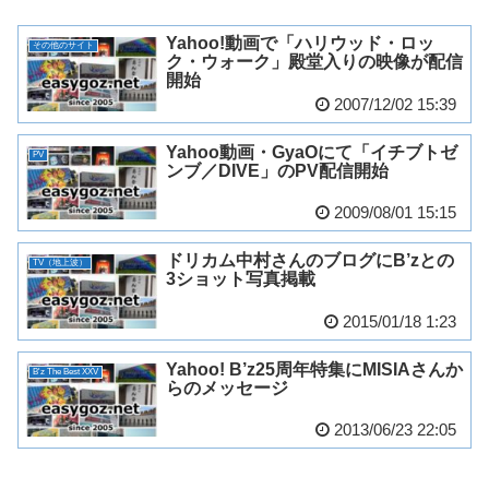
Yahoo!動画で「ハリウッド・ロッ
その他のサイト
ク・ウォーク」殿堂入りの映像が配信
開始
2007/12/02 15:39
Yahoo動画・GyaOにて「イチブトゼ
PV
ンブ／DIVE」のPV配信開始
2009/08/01 15:15
ドリカム中村さんのブログにB’zとの
TV（地上波）
3ショット写真掲載
2015/01/18 1:23
Yahoo! B’z25周年特集にMISIAさんか
B'z The Best XXV
らのメッセージ
2013/06/23 22:05