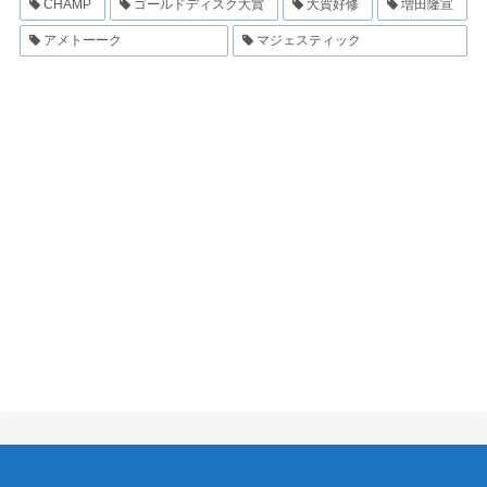
CHAMP
ゴールドディスク大賞
大賀好修
増田隆宣
アメトーーク
マジェスティック