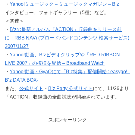
・
Yahoo!ミュージック – ミュージックマガジン – B’z
インタビュー、フォトギャラリー（5種）など。
＜関連＞
・
B’zの最新アルバム「ACTION」収録曲をリリース前
に：RBB NAVi (ブロードバンドコンテンツ 検索サービス)
2007/11/27
・
Yahoo!動画、B’zビデオクリップや「RED RIBBON
LIVE 2007」の模様を配信 – Broadband Watch
・
Yahoo!動画・GyaOにて「B’z特集」配信開始 : easygo! -
B’z DATA BOX-
また、
公式サイト
・
B’z Party 公式サイト
にて、11/26より
「ACTION」収録曲の全曲試聴が開始されています。
スポンサーリンク