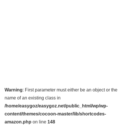
Warning
: First parameter must either be an object or the
name of an existing class in
/home/easygoz/easygoz.net/public_html/wp/wp-
content/themes/cocoon-master/lib/shortcodes-
amazon.php
on line
148