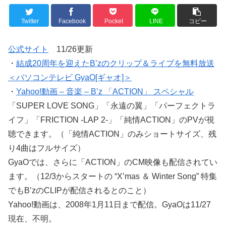
Twitter
Facebook
Pocket
LINE
コピー
公式サイト
11/26更新
・
結成20周年を迎えたB’zのクリップ＆ライブを無料放送
＜パソコンテレビ GyaO[ギャオ]＞
・
Yahoo!動画 – 音楽 – B’z 「ACTION」 スペシャル
「SUPER LOVE SONG」「永遠の翼」「パーフェクトラ
イフ」「FRICTION -LAP 2-」「純情ACTION」のPVが視
聴できます。（「純情ACTION」のみショートサイズ、残
り4曲はフルサイズ）
GyaOでは、さらに「ACTION」のCM映像も配信されてい
ます。（12/3からスタートの “X’mas ＆ Winter Song” 特集
でもB’zのCLIPが配信されるとのこと）
Yahoo!動画は、2008年1月11日まで配信。GyaOは11/27
現在、不明。