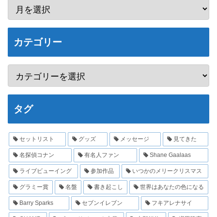
カテゴリー
タグ
セットリスト
グッズ
メッセージ
見てきた
名探偵コナン
有名人ファン
Shane Gaalaas
ライブビューイング
参加作品
いつかのメリークリスマス
グラミー賞
名盤
書き起こし
世界はあなたの色になる
Barry Sparks
セブンイレブン
フキアレナサイ