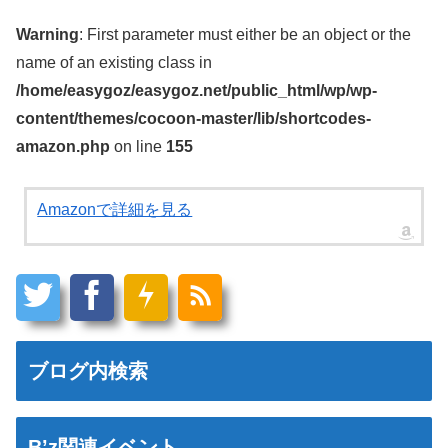
Warning
: First parameter must either be an object or the
name of an existing class in
/home/easygoz/easygoz.net/public_html/wp/wp-
content/themes/cocoon-master/lib/shortcodes-
amazon.php
on line
155
Amazonで詳細を見る
ブログ内検索
B’z関連イベント