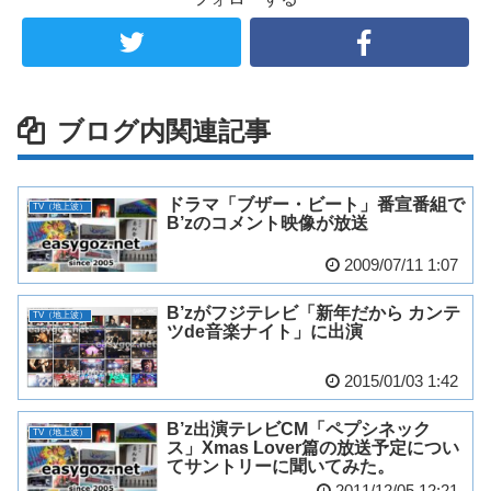
ブログ内関連記事
ドラマ「ブザー・ビート」番宣番組で
TV（地上波）
B’zのコメント映像が放送
2009/07/11 1:07
B’zがフジテレビ「新年だから カンテ
TV（地上波）
ツde音楽ナイト」に出演
2015/01/03 1:42
B’z出演テレビCM「ペプシネック
TV（地上波）
ス」Xmas Lover篇の放送予定につい
てサントリーに聞いてみた。
2011/12/05 12:21