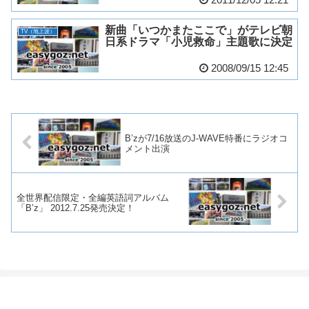
新曲「いつかまたここで」がテレビ朝
TV（地上波）
日系ドラマ「小児救命」主題歌に決定
2008/09/15 12:45
B’zが7/16放送のJ-WAVE特番にラジオコ
メント出演
全世界配信限定・全編英語詞アルバム
「B’z」 2012.7.25発売決定！