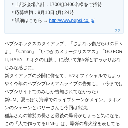
＊上記2会場合計：1700組3400名様をご招待
＊応募締切：8月13日 (月) 24時
＊詳細はこちら →
http://www.pepsi.co.jp/
ペプシネックスのタイアップ、「さよなら傷だらけの日々
よ」「C’mon」「いつかのメリークリスマス」「GO FOR
IT, BABY -キオクの山脈-」に続いて第5弾とすっかりおな
じみな感じに。
新タイアップの公開に併せて、B’zオフィシャルでもよう
やく今年のペプシプレミアムライブの告知も。（今までは
ペプシサイトでのみしか告知されてなかった）
新CM、夏っぽく海岸でのライブシーンがメイン。サポメ
ンのシェーンとバリーさんも今回は出演。
稲葉さんの前髪の長さと最後の爆発がちょっと気になる。
この「人で作ってるLINE」は、爆弾の導火線を表してる