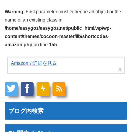
Warning
: First parameter must either be an object or the
name of an existing class in
/home/easygoz/easygoz.net/public_html/wp/wp-
content/themes/cocoon-master/lib/shortcodes-
amazon.php
on line
155
Amazonで詳細を見る
ブログ内検索