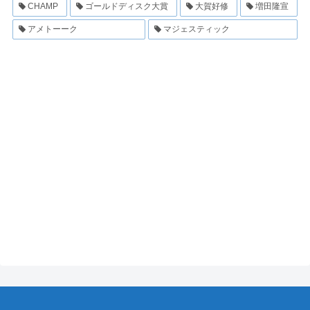
CHAMP
ゴールドディスク大賞
大賀好修
増田隆宣
アメトーーク
マジェスティック