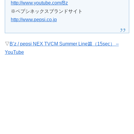
http://www.youtube.com/Bz
※ペプシネックスブランドサイト
http://www.pepsi.co.jp
▽
B’z / pepsi NEX TVCM Summer Line篇（15sec） –
YouTube