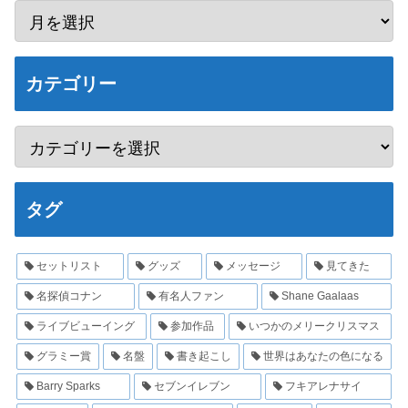
カテゴリー
タグ
セットリスト
グッズ
メッセージ
見てきた
名探偵コナン
有名人ファン
Shane Gaalaas
ライブビューイング
参加作品
いつかのメリークリスマス
グラミー賞
名盤
書き起こし
世界はあなたの色になる
Barry Sparks
セブンイレブン
フキアレナサイ