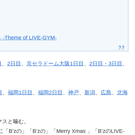
eme of LIVE-GYM-
目
、
2日目
、
京セラドーム大阪1日目
、
2日目・3日目
、
目
、
福岡1日目
、
福岡2日目
、
神戸
、
新潟
、
広島
、
北海
マスと噛む。
zの」「B’zの」「Merry Xmas 」「B’zのLIVE-