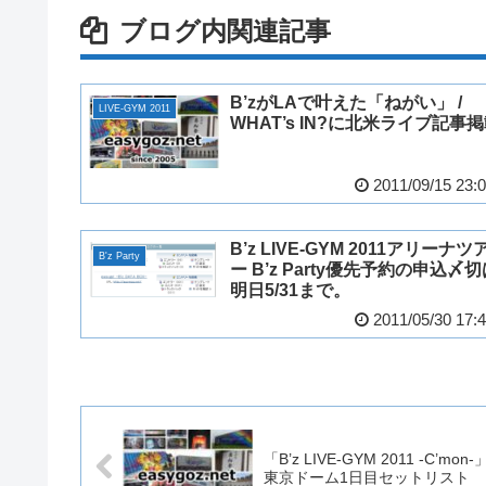
ブログ内関連記事
B’zがLAで叶えた「ねがい」 /
LIVE-GYM 2011
WHAT’s IN?に北米ライブ記事
2011/09/15 23:
B’z LIVE-GYM 2011アリーナツ
B'z Party
ー B’z Party優先予約の申込〆
明日5/31まで。
2011/05/30 17:
「B’z LIVE-GYM 2011 -C’mon-
東京ドーム1日目セットリスト