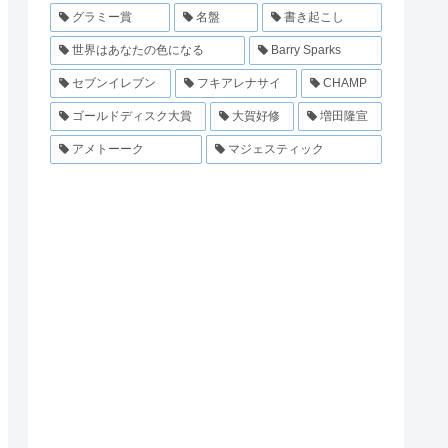
グラミー賞
名盤
書き起こし
世界はあなたの色になる
Barry Sparks
セブンイレブン
フキアレナサイ
CHAMP
ゴールドディスク大賞
大賀好修
増田隆宣
アメトーーク
マジェスティック