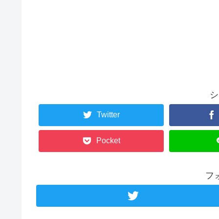
シ
Twitter
Pocket
フ