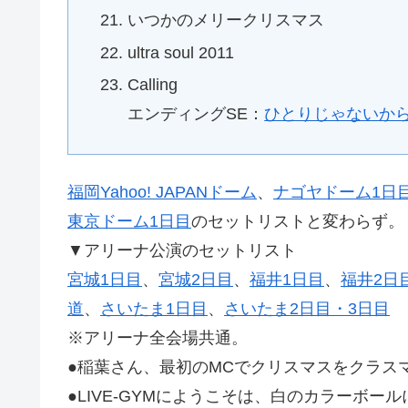
いつかのメリークリスマス
ultra soul 2011
Calling
エンディングSE：
ひとりじゃないから -Th
福岡Yahoo! JAPANドーム
、
ナゴヤドーム1日
東京ドーム1日目
のセットリストと変わらず。
▼アリーナ公演のセットリスト
宮城1日目
、
宮城2日目
、
福井1日目
、
福井2日
道
、
さいたま1日目
、
さいたま2日目・3日目
※アリーナ全会場共通。
●稲葉さん、最初のMCでクリスマスをクラス
●LIVE-GYMにようこそは、白のカラーボールに「B’