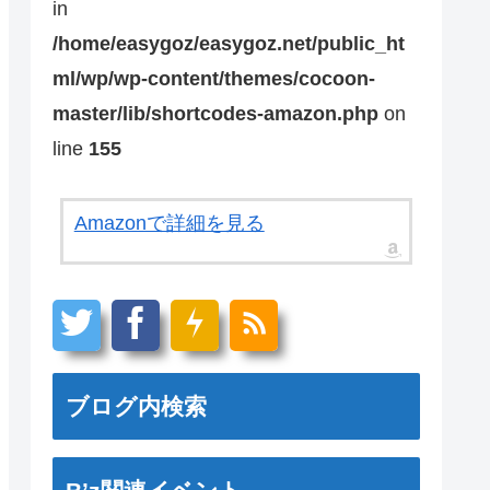
in
/home/easygoz/easygoz.net/public_ht
ml/wp/wp-content/themes/cocoon-
master/lib/shortcodes-amazon.php
on
line
155
Amazonで詳細を見る
ブログ内検索