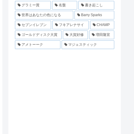
グラミー賞
名盤
書き起こし
世界はあなたの色になる
Barry Sparks
セブンイレブン
フキアレナサイ
CHAMP
ゴールドディスク大賞
大賀好修
増田隆宣
アメトーーク
マジェスティック