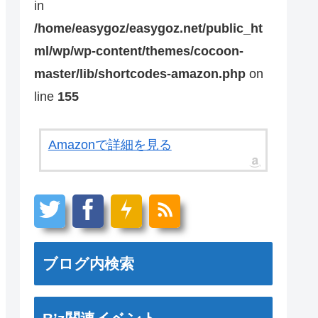
in
/home/easygoz/easygoz.net/public_ht
ml/wp/wp-content/themes/cocoon-
master/lib/shortcodes-amazon.php
on
line
155
Amazonで詳細を見る
ブログ内検索