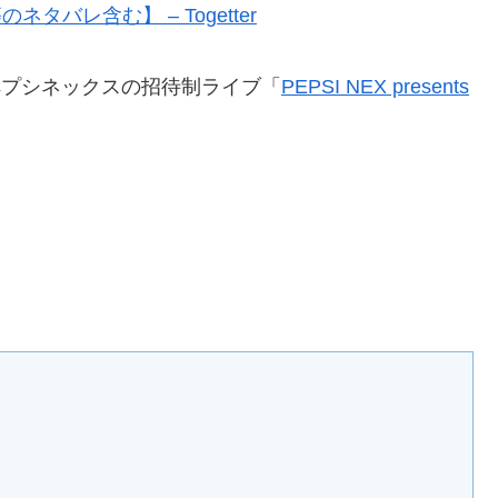
リ等のネタバレ含む】 – Togetter
れたペプシネックスの招待制ライブ「
PEPSI NEX presents