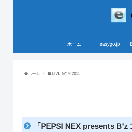
ホーム
easygo.jp
ホーム
LIVE-GYM 2011
「PEPSI NEX presents 