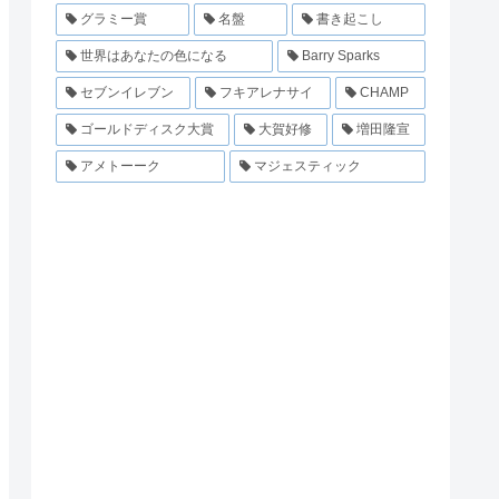
グラミー賞
名盤
書き起こし
世界はあなたの色になる
Barry Sparks
セブンイレブン
フキアレナサイ
CHAMP
ゴールドディスク大賞
大賀好修
増田隆宣
アメトーーク
マジェスティック