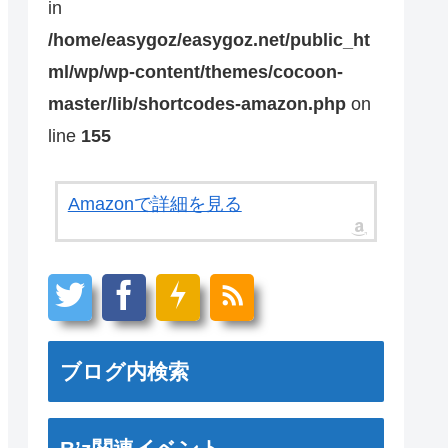
in
/home/easygoz/easygoz.net/public_ht
ml/wp/wp-content/themes/cocoon-
master/lib/shortcodes-amazon.php
on
line
155
Amazonで詳細を見る
ブログ内検索