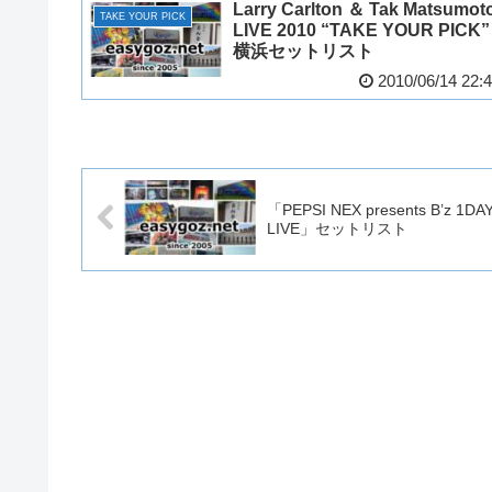
Larry Carlton ＆ Tak Matsumot
TAKE YOUR PICK
LIVE 2010 “TAKE YOUR PICK”
横浜セットリスト
2010/06/14 22:
「PEPSI NEX presents B’z 1DA
LIVE」セットリスト