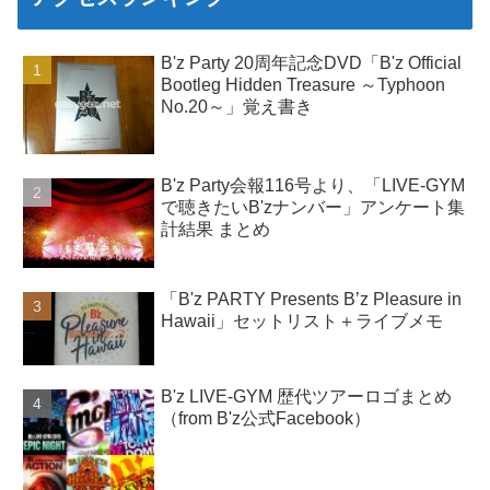
B'z Party 20周年記念DVD「B'z Official
Bootleg Hidden Treasure ～Typhoon
No.20～」覚え書き
B'z Party会報116号より、「LIVE-GYM
で聴きたいB'zナンバー」アンケート集
計結果 まとめ
「B'z PARTY Presents B’z Pleasure in
Hawaii」セットリスト＋ライブメモ
B'z LIVE-GYM 歴代ツアーロゴまとめ
（from B'z公式Facebook）