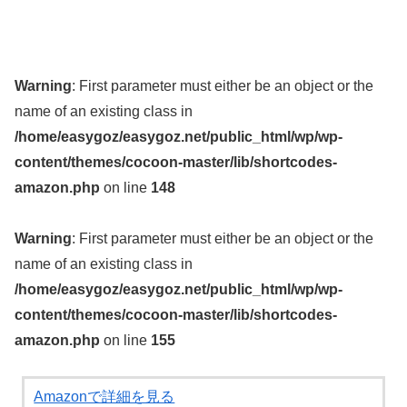
Warning
: First parameter must either be an object or the
name of an existing class in
/home/easygoz/easygoz.net/public_html/wp/wp-
content/themes/cocoon-master/lib/shortcodes-
amazon.php
on line
148
Warning
: First parameter must either be an object or the
name of an existing class in
/home/easygoz/easygoz.net/public_html/wp/wp-
content/themes/cocoon-master/lib/shortcodes-
amazon.php
on line
155
Amazonで詳細を見る