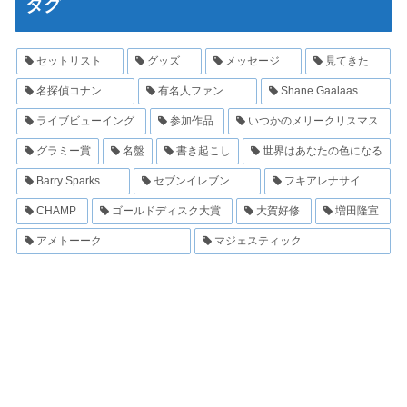
タグ
セットリスト
グッズ
メッセージ
見てきた
名探偵コナン
有名人ファン
Shane Gaalaas
ライブビューイング
参加作品
いつかのメリークリスマス
グラミー賞
名盤
書き起こし
世界はあなたの色になる
Barry Sparks
セブンイレブン
フキアレナサイ
CHAMP
ゴールドディスク大賞
大賀好修
増田隆宣
アメトーーク
マジェスティック