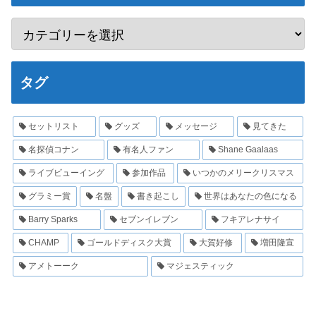
タグ
セットリスト
グッズ
メッセージ
見てきた
名探偵コナン
有名人ファン
Shane Gaalaas
ライブビューイング
参加作品
いつかのメリークリスマス
グラミー賞
名盤
書き起こし
世界はあなたの色になる
Barry Sparks
セブンイレブン
フキアレナサイ
CHAMP
ゴールドディスク大賞
大賀好修
増田隆宣
アメトーーク
マジェスティック