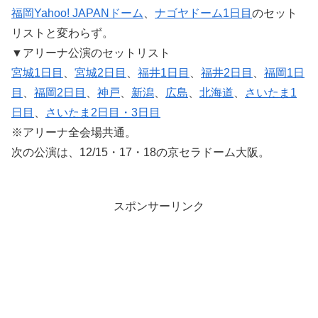
福岡Yahoo! JAPANドーム
、
ナゴヤドーム1日目
のセット
リストと変わらず。
▼アリーナ公演のセットリスト
宮城1日目
、
宮城2日目
、
福井1日目
、
福井2日目
、
福岡1日
目
、
福岡2日目
、
神戸
、
新潟
、
広島
、
北海道
、
さいたま1
日目
、
さいたま2日目・3日目
※アリーナ全会場共通。
次の公演は、12/15・17・18の京セラドーム大阪。
スポンサーリンク