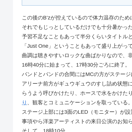
この後のB’zが控えているので体力温存のた
それでもじっとしているだけでも十分暑かっ
予習不足なこともあって半分くらいタイトル
「Just One」ということもあって盛り上がっ
曲調は聴きやすいロックな曲ばかりなので、
16時40分に始まって、17時30分ごろに終了。
バンドとバンドの合間にはMCの方がステージ
アリーナ前方がギュウギュウのすし詰め状態
らうよう呼びかけたり、ホースで水をかけた
り
、観客とコミュニケーションを取っている
ステージ上部には3面のLED（モニター）が
事項やら洋楽アーティストの来日公演のお知
そして、18時10分。