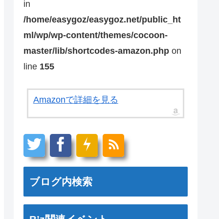
in
/home/easygoz/easygoz.net/public_ht
ml/wp/wp-content/themes/cocoon-
master/lib/shortcodes-amazon.php
on
line
155
Amazonで詳細を見る
ブログ内検索