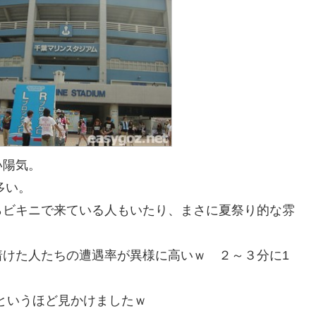
い陽気。
多い。
らビキニで来ている人もいたり、まさに夏祭り的な雰
に着けた人たちの遭遇率が異様に高いｗ ２～３分に1
イヤというほど見かけましたｗ