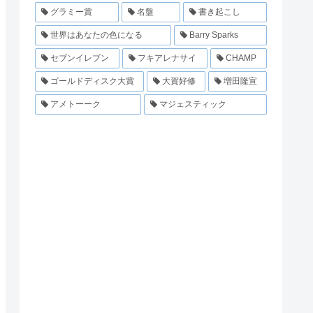
グラミー賞
名盤
書き起こし
世界はあなたの色になる
Barry Sparks
セブンイレブン
フキアレナサイ
CHAMP
ゴールドディスク大賞
大賀好修
増田隆宣
アメトーーク
マジェスティック