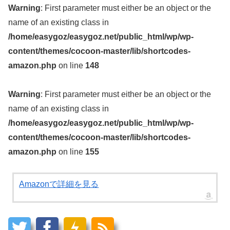
Warning
: First parameter must either be an object or the
name of an existing class in
/home/easygoz/easygoz.net/public_html/wp/wp-
content/themes/cocoon-master/lib/shortcodes-
amazon.php
on line
148
Warning
: First parameter must either be an object or the
name of an existing class in
/home/easygoz/easygoz.net/public_html/wp/wp-
content/themes/cocoon-master/lib/shortcodes-
amazon.php
on line
155
Amazonで詳細を見る