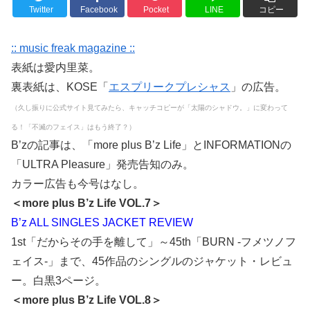
Twitter
Facebook
Pocket
LINE
コピー
:: music freak magazine ::
表紙は愛内里菜。
裏表紙は、KOSE「
エスプリークプレシャス
」の広告。
（久し振りに公式サイト見てみたら、キャッチコピーが「太陽のシャドウ。」に変わって
る！「不滅のフェイス」はもう終了？）
B’zの記事は、「more plus B’z Life」とINFORMATIONの
「ULTRA Pleasure」発売告知のみ。
カラー広告も今号はなし。
＜more plus B’z Life VOL.7＞
B’z ALL SINGLES JACKET REVIEW
1st「だからその手を離して」～45th「BURN -フメツノフ
ェイス-」まで、45作品のシングルのジャケット・レビュ
ー。白黒3ページ。
＜more plus B’z Life VOL.8＞