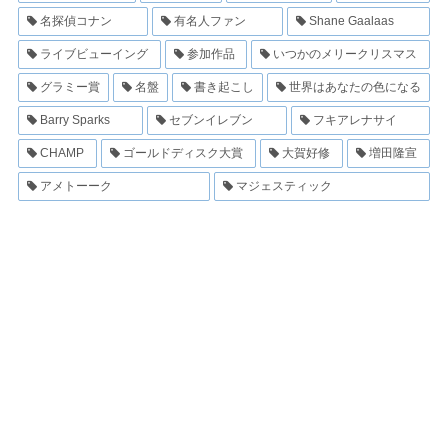
名探偵コナン
有名人ファン
Shane Gaalaas
ライブビューイング
参加作品
いつかのメリークリスマス
グラミー賞
名盤
書き起こし
世界はあなたの色になる
Barry Sparks
セブンイレブン
フキアレナサイ
CHAMP
ゴールドディスク大賞
大賀好修
増田隆宣
アメトーーク
マジェスティック