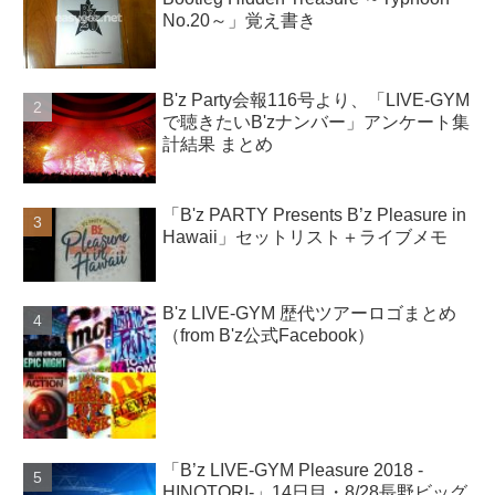
No.20～」覚え書き
B'z Party会報116号より、「LIVE-GYM
で聴きたいB'zナンバー」アンケート集
計結果 まとめ
「B'z PARTY Presents B’z Pleasure in
Hawaii」セットリスト＋ライブメモ
B'z LIVE-GYM 歴代ツアーロゴまとめ
（from B'z公式Facebook）
「B’z LIVE-GYM Pleasure 2018 -
HINOTORI-」14日目・8/28長野ビッグ