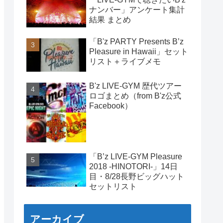
ナンバー」アンケート集計
結果 まとめ
「B'z PARTY Presents B’z
Pleasure in Hawaii」セット
リスト＋ライブメモ
B'z LIVE-GYM 歴代ツアー
ロゴまとめ（from B'z公式
Facebook）
「B’z LIVE-GYM Pleasure
2018 -HINOTORI-」14日
目・8/28長野ビッグハット
セットリスト
アーカイブ