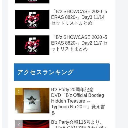
「B’z SHOWCASE 2020 -5
ERAS 8820-」Day3 11/14
セットリストまとめ
「B’z SHOWCASE 2020 -5
ERAS 8820-」Day2 11/7 セ
ットリストまとめ
アクセスランキング
B'z Party 20周年記念
DVD「B'z Official Bootleg
Hidden Treasure ～
Typhoon No.20～」覚え書
き
B'z Party会報116号より、
「LIVE-GYMで聴きたいB'z