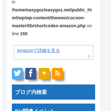
in
/home/easygoz/easygoz.net/public_ht
ml/wp/wp-content/themes/cocoon-
master/lib/shortcodes-amazon.php
on
line
155
Amazonで詳細を見る
ブログ内検索