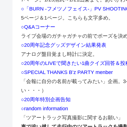
○「BURN -フメツノフェイス-」PV SHOO
5ページ＆1ページ。こちらも文字多め。
○Q&Aコーナー
ライブ会場のガチャガチャの前でポーズを決める
○20周年記念グッズデザイン結果発表
アナログ盤目覚まし時計に決定。
○20周年のLIVEで聞きたい1曲クイズ回答＆
○SPECIAL THANKS B’z PARTY menber
「会報に自分の名前が載ってみたい」企画。3
い・・・）
○20周年特別企画告知
○random information
「ツアートラック写真撮影に関するお願い」
車で追い越して走行中のツアートラックを撮