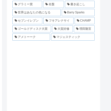
グラミー賞
名盤
書き起こし
世界はあなたの色になる
Barry Sparks
セブンイレブン
フキアレナサイ
CHAMP
ゴールドディスク大賞
大賀好修
増田隆宣
アメトーーク
マジェスティック