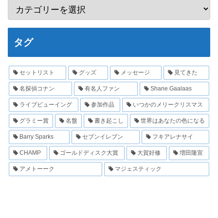
タグ
セットリスト
グッズ
メッセージ
見てきた
名探偵コナン
有名人ファン
Shane Gaalaas
ライブビューイング
参加作品
いつかのメリークリスマス
グラミー賞
名盤
書き起こし
世界はあなたの色になる
Barry Sparks
セブンイレブン
フキアレナサイ
CHAMP
ゴールドディスク大賞
大賀好修
増田隆宣
アメトーーク
マジェスティック