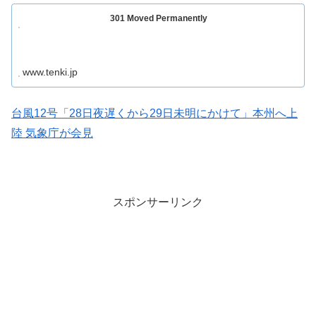
301 Moved Permanently
www.tenki.jp
台風12号「28日夜遅くから29日未明にかけて」本州へ上
陸 気象庁が会見
スポンサーリンク