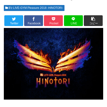
B'z LIVE-GYM Pleasure 2018 -HINOTORI-
Twitter
Facebook
Pocket
LINE
コピー