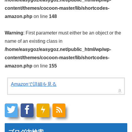
content/themes/cocoon-master/lib/shortcodes-
amazon.php
on line
148
Warning
: First parameter must either be an object or the
name of an existing class in
/home/easygoz/easygoz.net/public_html/wp/wp-
content/themes/cocoon-master/lib/shortcodes-
amazon.php
on line
155
Amazonで詳細を見る
ブログ内検索