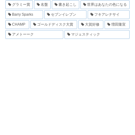
グラミー賞
名盤
書き起こし
世界はあなたの色になる
Barry Sparks
セブンイレブン
フキアレナサイ
CHAMP
ゴールドディスク大賞
大賀好修
増田隆宣
アメトーーク
マジェスティック