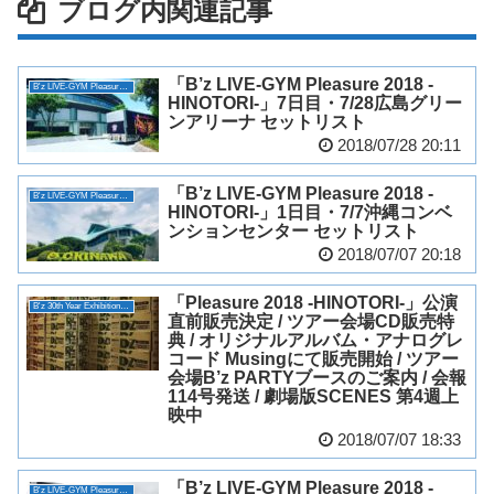
ブログ内関連記事
「B’z LIVE-GYM Pleasure 2018 -
B'z LIVE-GYM Pleasure 2018 -HINOTORI-
HINOTORI-」7日目・7/28広島グリー
ンアリーナ セットリスト
2018/07/28 20:11
「B’z LIVE-GYM Pleasure 2018 -
B'z LIVE-GYM Pleasure 2018 -HINOTORI-
HINOTORI-」1日目・7/7沖縄コンベ
ンションセンター セットリスト
2018/07/07 20:18
「Pleasure 2018 -HINOTORI-」公演
B'z 30th Year Exhibition “SCENES”
直前販売決定 / ツアー会場CD販売特
典 / オリジナルアルバム・アナログレ
コード Musingにて販売開始 / ツアー
会場B’z PARTYブースのご案内 / 会報
114号発送 / 劇場版SCENES 第4週上
映中
2018/07/07 18:33
「B’z LIVE-GYM Pleasure 2018 -
B'z LIVE-GYM Pleasure 2018 -HINOTORI-