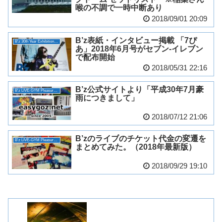
喉の不調で一時中断あり
2018/09/01 20:09
B’z表紙・インタビュー掲載 「7ぴ
B'z 30th Year Exhibition “SCENES”
あ」2018年6月号がセブン-イレブン
で配布開始
2018/05/31 22:16
B’z公式サイトより「平成30年7月豪
B'z LIVE-GYM Pleasure 2018 -HINOTORI-
雨につきまして」
2018/07/12 21:06
B’zのライブのチケット代金の変遷を
B'z LIVE-GYM Pleasure 2018 -HINOTORI-
まとめてみた。（2018年最新版）
2018/09/29 19:10