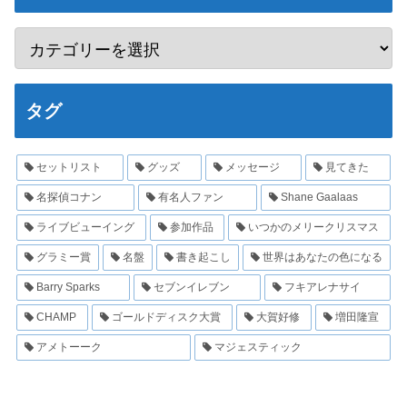
タグ
セットリスト
グッズ
メッセージ
見てきた
名探偵コナン
有名人ファン
Shane Gaalaas
ライブビューイング
参加作品
いつかのメリークリスマス
グラミー賞
名盤
書き起こし
世界はあなたの色になる
Barry Sparks
セブンイレブン
フキアレナサイ
CHAMP
ゴールドディスク大賞
大賀好修
増田隆宣
アメトーーク
マジェスティック