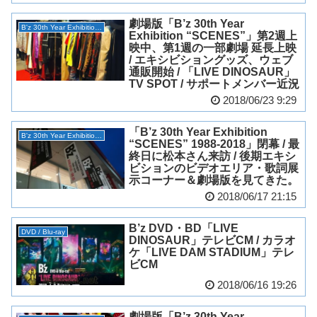
劇場版「B’z 30th Year
B'z 30th Year Exhibition “SCENES”
Exhibition “SCENES”」第2週上
映中、第1週の一部劇場 延長上映
/ エキシビショングッズ、ウェブ
通販開始 / 「LIVE DINOSAUR」
TV SPOT / サポートメンバー近況
2018/06/23 9:29
「B’z 30th Year Exhibition
B'z 30th Year Exhibition “SCENES”
“SCENES” 1988-2018」閉幕 / 最
終日に松本さん来訪 / 後期エキシ
ビションのビデオエリア・歌詞展
示コーナー＆劇場版を見てきた。
2018/06/17 21:15
B’z DVD・BD「LIVE
DVD / Blu-ray
DINOSAUR」テレビCM / カラオ
ケ「LIVE DAM STADIUM」テレ
ビCM
2018/06/16 19:26
劇場版「B’z 30th Year