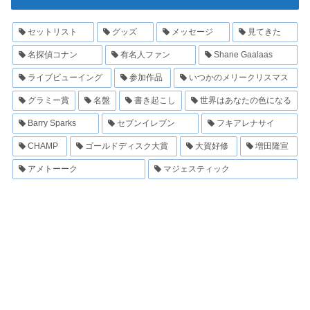
セットリスト
グッズ
メッセージ
見てきた
名探偵コナン
有名人ファン
Shane Gaalaas
ライブビューイング
参加作品
いつかのメリークリスマス
グラミー賞
名盤
書き起こし
世界はあなたの色になる
Barry Sparks
セブンイレブン
フキアレナサイ
CHAMP
ゴールドディスク大賞
大賀好修
増田隆宣
アメトーーク
マジェスティック