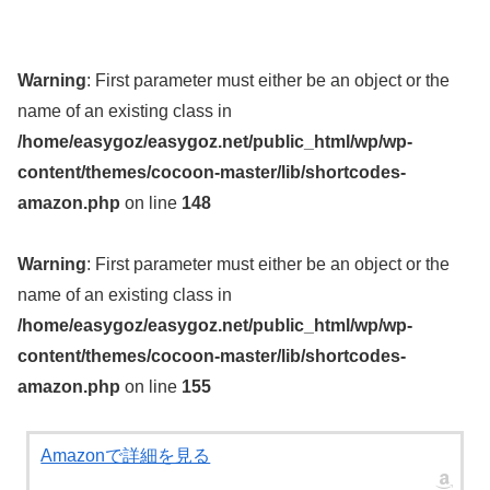
Warning
: First parameter must either be an object or the
name of an existing class in
/home/easygoz/easygoz.net/public_html/wp/wp-
content/themes/cocoon-master/lib/shortcodes-
amazon.php
on line
148
Warning
: First parameter must either be an object or the
name of an existing class in
/home/easygoz/easygoz.net/public_html/wp/wp-
content/themes/cocoon-master/lib/shortcodes-
amazon.php
on line
155
Amazonで詳細を見る