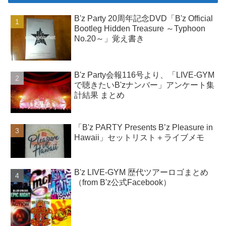
B'z Party 20周年記念DVD「B'z Official
Bootleg Hidden Treasure ～Typhoon
No.20～」覚え書き
B'z Party会報116号より、「LIVE-GYM
で聴きたいB'zナンバー」アンケート集
計結果 まとめ
「B'z PARTY Presents B’z Pleasure in
Hawaii」セットリスト＋ライブメモ
B'z LIVE-GYM 歴代ツアーロゴまとめ
（from B'z公式Facebook）