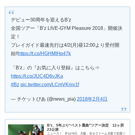
デビュー30周年を迎えるB'z
全国ツアー「B'z LIVE-GYM Pleasure 2018」開催決
定！
プレイガイド最速先行は4/2(月)昼12:00より受付開
始!!
https://t.co/HGHMIHp47k
「B'z」の『お気に入り登録』はこちら⇒
https://t.co/JUC4D6yJKa
#Bz
pic.twitter.com/LCmVKniv1f
— チケットぴあ (@news_pia)
2018年2月4日
B’z、5年ぶり“ベスト選曲”ツアー決定 12ヶ所
23公演
ニュース｜ B’zが4日、大阪・京セラドーム大阪で全国ツ