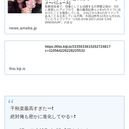
メーバニュース]
歌舞伎役者で、俳優としても活躍する片岡愛之助が、5日
に更新したアメブロで、妻の藤原紀香らとB'zのライブに出
かけたことを報告している。 かねてからB'zの大ファンで
あることを公言している片岡。今回は昨年12月から行われ
ていたライブツアー『LIVE-GYM 2017-2018 “LIVE
DINOSAUR”』の京セ
news.ameba.jp
https://this.kiji.is/333503361520272481?
c=110564226228225532
this.kiji.is
千秋楽最高すぎたー❗️
絶対俺も密かに進化してやる✨❗️