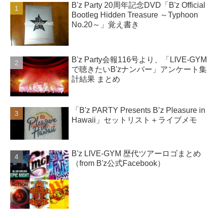
B'z Party 20周年記念DVD「B'z Official
Bootleg Hidden Treasure ～Typhoon
No.20～」覚え書き
B'z Party会報116号より、「LIVE-GYM
で聴きたいB'zナンバー」アンケート集
計結果 まとめ
「B'z PARTY Presents B’z Pleasure in
Hawaii」セットリスト＋ライブメモ
B'z LIVE-GYM 歴代ツアーロゴまとめ
（from B'z公式Facebook）