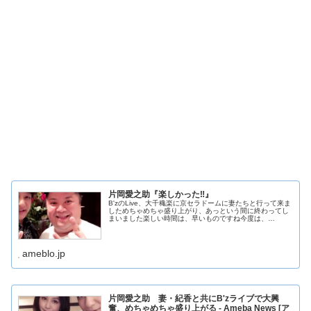
片岡愛之助『楽しかった‼️』
B'zのLive、大千穐楽に京セラドームに妻たちと行って来ま
しためちゃめちゃ盛り上がり、あっという間に終わってし
まいました楽しい時間は、早いものですね今度は、…
ameblo.jp
片岡愛之助 妻・紀香と共にB'zライブで大興
奮、めちゃめちゃ盛り上がる - Ameba News [ア