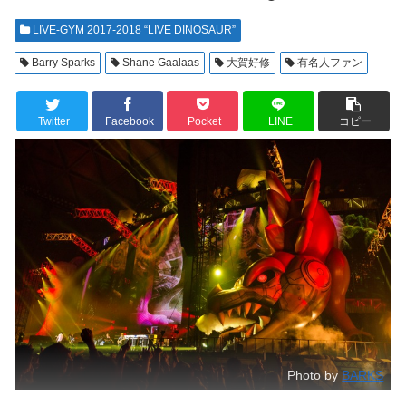
LIVE-GYM 2017-2018 “LIVE DINOSAUR”
Barry Sparks
Shane Gaalaas
大賀好修
有名人ファン
Twitter
Facebook
Pocket
LINE
コピー
Photo by
BARKS