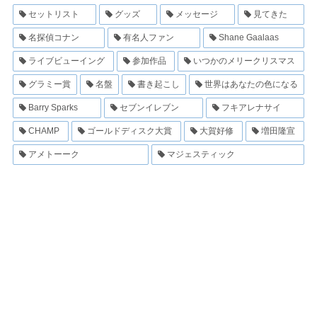
セットリスト
グッズ
メッセージ
見てきた
名探偵コナン
有名人ファン
Shane Gaalaas
ライブビューイング
参加作品
いつかのメリークリスマス
グラミー賞
名盤
書き起こし
世界はあなたの色になる
Barry Sparks
セブンイレブン
フキアレナサイ
CHAMP
ゴールドディスク大賞
大賀好修
増田隆宣
アメトーーク
マジェスティック