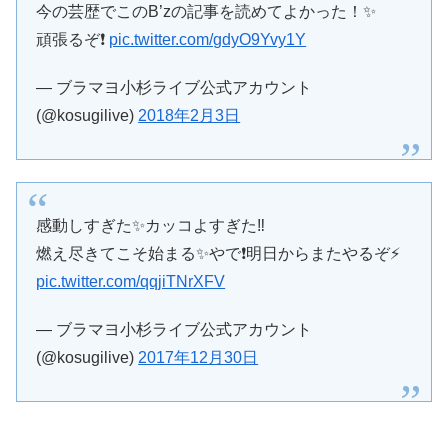
今の芸歴でこのB’zの記事を読めてよかった！✨
頑張るぞ❗️
pic.twitter.com/gdyO9Yvy1Y
— ブラマヨ小杉ライブ公式アカウント
(@kosugilive)
2018年2月3日
感動しすぎた✨カッコよすぎた‼️
燃え尽きてこそ始まる✨やで❗️明日からまたやるぞ⚡️
pic.twitter.com/qqjiTNrXFV
— ブラマヨ小杉ライブ公式アカウント
(@kosugilive)
2017年12月30日