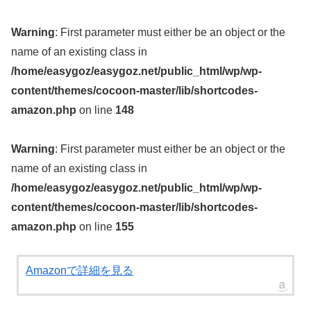
Warning
: First parameter must either be an object or the
name of an existing class in
/home/easygoz/easygoz.net/public_html/wp/wp-
content/themes/cocoon-master/lib/shortcodes-
amazon.php
on line
148
Warning
: First parameter must either be an object or the
name of an existing class in
/home/easygoz/easygoz.net/public_html/wp/wp-
content/themes/cocoon-master/lib/shortcodes-
amazon.php
on line
155
Amazonで詳細を見る