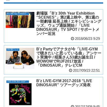
劇場版「B’z 30th Year Exhibition
B'z 30th Year Exhibition “SCENES”
“SCENES”」第2週上映中、第1週の
一部劇場 延長上映 / エキシビショング
ッズ、ウェブ通販開始 / 「LIVE
DINOSAUR」TV SPOT / サポートメ
ンバー近況
2018/06/23 9:29
B’z Partyでアナタが今「LIVE-GYM
2017夏フェス
で聴きたいと思っている曲」アンケー
ト実施中 / 稲葉さん53歳お誕生日 /
WOWOWでRIJF2017放送 /
「DINOSAUR」テレビCM
2017/09/23 22:51
B’z LIVE-GYM 2017-2018 “LIVE
LIVE-GYM 2017-2018 “LIVE DINOSAUR”
DINOSAUR” ツアーグッズ発表
2017/12/09 9:45