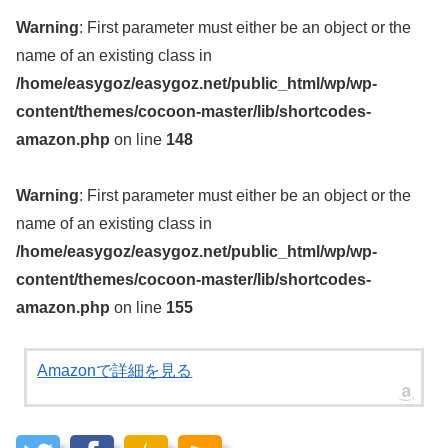
Warning
: First parameter must either be an object or the
name of an existing class in
/home/easygoz/easygoz.net/public_html/wp/wp-
content/themes/cocoon-master/lib/shortcodes-
amazon.php
on line
148
Warning
: First parameter must either be an object or the
name of an existing class in
/home/easygoz/easygoz.net/public_html/wp/wp-
content/themes/cocoon-master/lib/shortcodes-
amazon.php
on line
155
Amazonで詳細を見る