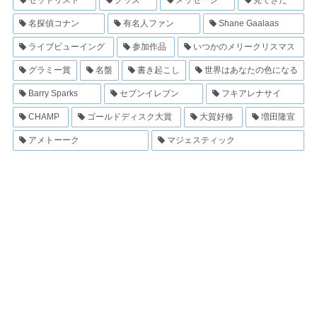
セットリスト
グッズ
メッセージ
見てきた
名探偵コナン
有名人ファン
Shane Gaalaas
ライブビューイング
参加作品
いつかのメリークリスマス
グラミー賞
名盤
書き起こし
世界はあなたの色になる
Barry Sparks
セブンイレブン
フキアレナサイ
CHAMP
ゴールドディスク大賞
大賀好修
増田隆宣
アメトーーク
マジェスティック