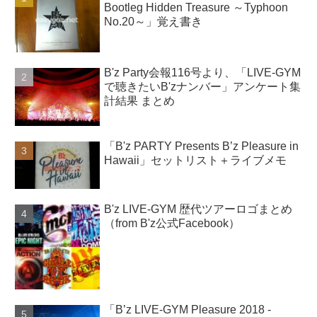
Bootleg Hidden Treasure ～Typhoon
No.20～」覚え書き
B'z Party会報116号より、「LIVE-GYM
で聴きたいB'zナンバー」アンケート集
計結果 まとめ
「B'z PARTY Presents B’z Pleasure in
Hawaii」セットリスト＋ライブメモ
B'z LIVE-GYM 歴代ツアーロゴまとめ
（from B'z公式Facebook）
「B’z LIVE-GYM Pleasure 2018 -