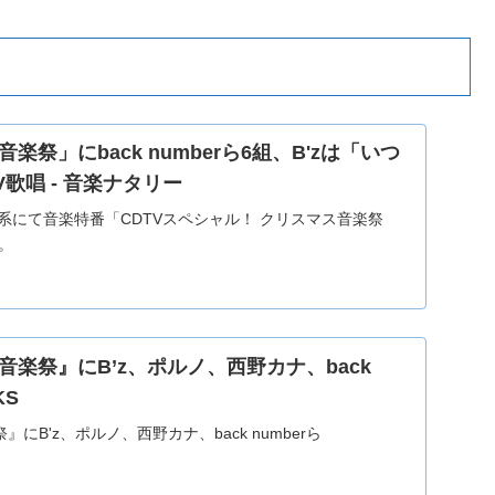
楽祭」にback numberら6組、B'zは「いつ
V歌唱 - 音楽ナタリー
BS系にて音楽特番「CDTVスペシャル！ クリスマス音楽祭
。
音楽祭』にB’z、ポルノ、西野カナ、back
KS
にB'z、ポルノ、西野カナ、back numberら