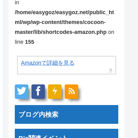
in
/home/easygoz/easygoz.net/public_ht
ml/wp/wp-content/themes/cocoon-
master/lib/shortcodes-amazon.php
on
line
155
Amazonで詳細を見る
ブログ内検索