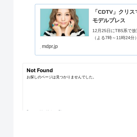
「CDTV」クリス
モデルプレス
12月25日にTBS系で
（よる7時～11時24
mdpr.jp