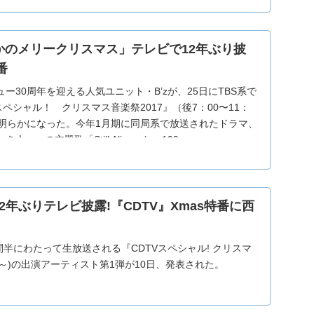
つかのメリークリスマス」テレビで12年ぶり披
番
ー30周年を迎える人気ユニット・B’zが、25日にTBS系で
スペシャル！ クリスマス音楽祭2017』（後7：00〜11：
が明らかになった。今年1月期に同局系で放送されたドラマ、
き人〜』の主題歌「Still Alive」と、199
12年ぶりテレビ披露!『CDTV』Xmas特番に西
時間半にわたって生放送される『CDTVスペシャル! クリスマ
:00～)の出演アーティスト第1弾が10日、発表された。