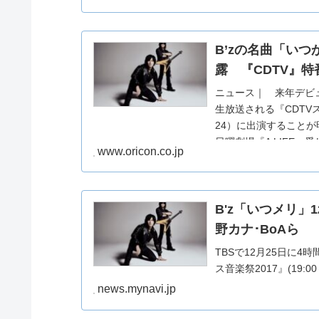
B’zの名曲「い
露 『CDTV』特
ニュース｜ 来年デビュ
生放送される『CDTV
24）に出演すること
日曜劇場『A LIFE〜愛し
www.oricon.co.jp
B'z「いつメリ」
野カナ･BoAら
TBSで12月25日に4
ス音楽祭2017』(19
news.mynavi.jp