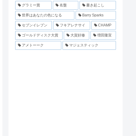
グラミー賞
名盤
書き起こし
世界はあなたの色になる
Barry Sparks
セブンイレブン
フキアレナサイ
CHAMP
ゴールドディスク大賞
大賀好修
増田隆宣
アメトーーク
マジェスティック