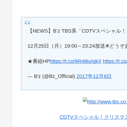
【NEWS】B’z TBS系「CDTVスペシャル
12月25日（月）19:00～23:24放送❄︎どう
★番組HP
https://t.co/9R48IuIgkX
https://t.
— B'z (@Bz_Official)
2017年12月9日
CDTVスペシャル！クリスマス