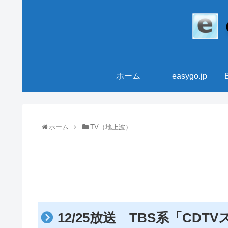
ホーム
easygo.jp
ホーム
TV（地上波）
12/25放送 TBS系「CD