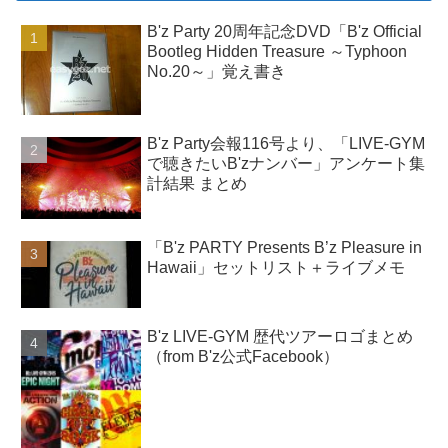
B'z Party 20周年記念DVD「B'z Official
Bootleg Hidden Treasure ～Typhoon
No.20～」覚え書き
B'z Party会報116号より、「LIVE-GYM
で聴きたいB'zナンバー」アンケート集
計結果 まとめ
「B'z PARTY Presents B’z Pleasure in
Hawaii」セットリスト＋ライブメモ
B'z LIVE-GYM 歴代ツアーロゴまとめ
（from B'z公式Facebook）