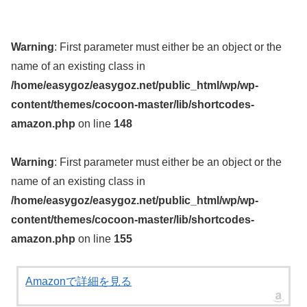
Warning
: First parameter must either be an object or the
name of an existing class in
/home/easygoz/easygoz.net/public_html/wp/wp-
content/themes/cocoon-master/lib/shortcodes-
amazon.php
on line
148
Warning
: First parameter must either be an object or the
name of an existing class in
/home/easygoz/easygoz.net/public_html/wp/wp-
content/themes/cocoon-master/lib/shortcodes-
amazon.php
on line
155
Amazonで詳細を見る