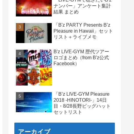
ナンバー」アンケート集計
結果 まとめ
「B'z PARTY Presents B’z
Pleasure in Hawaii」セット
リスト＋ライブメモ
B'z LIVE-GYM 歴代ツアー
ロゴまとめ（from B'z公式
Facebook）
「B’z LIVE-GYM Pleasure
2018 -HINOTORI-」14日
目・8/28長野ビッグハット
セットリスト
アーカイブ