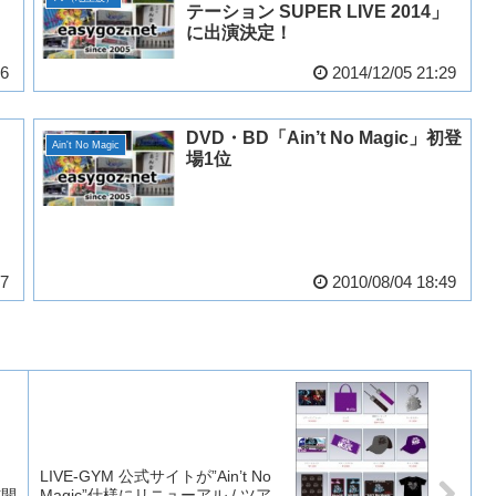
テーション SUPER LIVE 2014」
に出演決定！
36
2014/12/05 21:29
DVD・BD「Ain’t No Magic」初登
Ain't No Magic
場1位
47
2010/08/04 18:49
LIVE-GYM 公式サイトが”Ain’t No
信開
Magic”仕様にリニューアル / ツア