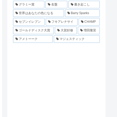
グラミー賞
名盤
書き起こし
世界はあなたの色になる
Barry Sparks
セブンイレブン
フキアレナサイ
CHAMP
ゴールドディスク大賞
大賀好修
増田隆宣
アメトーーク
マジェスティック