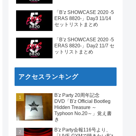
「B’z SHOWCASE 2020 -5
ERAS 8820-」Day3 11/14
セットリストまとめ
「B’z SHOWCASE 2020 -5
ERAS 8820-」Day2 11/7 セ
ットリストまとめ
アクセスランキング
B'z Party 20周年記念
DVD「B'z Official Bootleg
Hidden Treasure ～
Typhoon No.20～」覚え書
き
B'z Party会報116号より、
「LIVE-GYMで聴きたいB'z