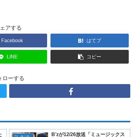
ェアする
Facebook
はてブ
LINE
コピー
ォローする
た
B’zが12/26放送「ミュージックス
TV（地上波）