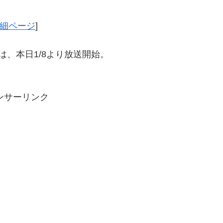
細ページ
]
は、本日1/8より放送開始。
ンサーリンク