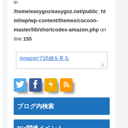
in
/home/easygoz/easygoz.net/public_ht
ml/wp/wp-content/themes/cocoon-
master/lib/shortcodes-amazon.php
on
line
155
Amazonで詳細を見る
ブログ内検索