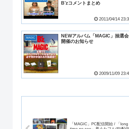
B’zコメントまとめ
2011/04/14 23:
NEWアルバム「MAGIC」抽選会
MAGIC
開催のお知らせ
2009/11/09 23:
「MAGIC」PC配信開始 / 「long
time no see」着うたフル(R)配