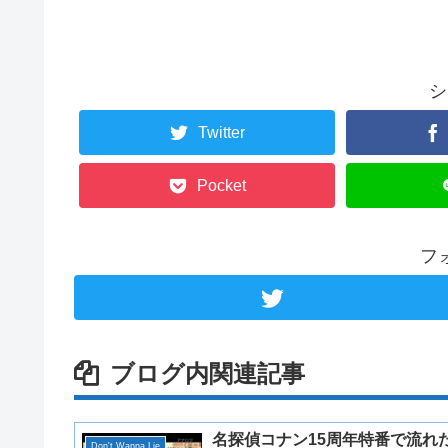
シ
Twitter
Pocket
フ
ブログ内関連記事
名探偵コナン15周年特番で流れ
Don't Wanna Lie