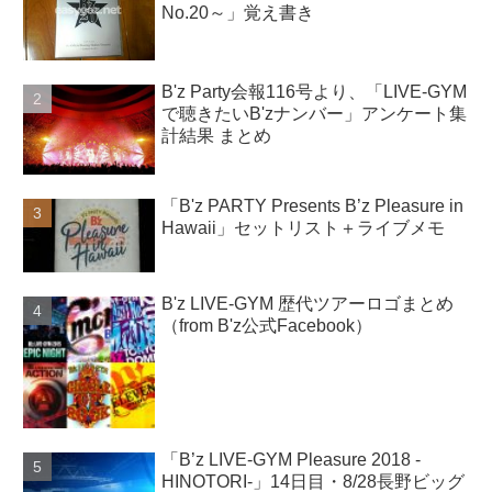
No.20～」覚え書き
B'z Party会報116号より、「LIVE-GYM
で聴きたいB'zナンバー」アンケート集
計結果 まとめ
「B'z PARTY Presents B’z Pleasure in
Hawaii」セットリスト＋ライブメモ
B'z LIVE-GYM 歴代ツアーロゴまとめ
（from B'z公式Facebook）
「B’z LIVE-GYM Pleasure 2018 -
HINOTORI-」14日目・8/28長野ビッグ