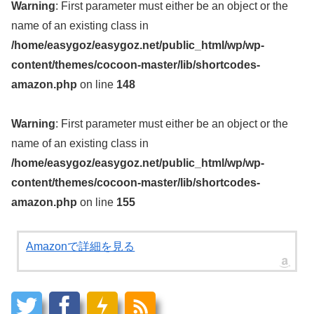
Warning
: First parameter must either be an object or the
name of an existing class in
/home/easygoz/easygoz.net/public_html/wp/wp-
content/themes/cocoon-master/lib/shortcodes-
amazon.php
on line
148
Warning
: First parameter must either be an object or the
name of an existing class in
/home/easygoz/easygoz.net/public_html/wp/wp-
content/themes/cocoon-master/lib/shortcodes-
amazon.php
on line
155
Amazonで詳細を見る