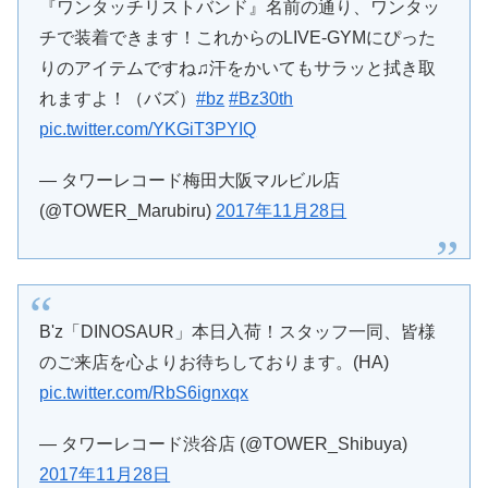
『ワンタッチリストバンド』名前の通り、ワンタッ
チで装着できます！これからのLIVE-GYMにぴった
りのアイテムですね♫汗をかいてもサラッと拭き取
れますよ！（バズ）
#bz
#Bz30th
pic.twitter.com/YKGiT3PYIQ
— タワーレコード梅田大阪マルビル店
(@TOWER_Marubiru)
2017年11月28日
B'z「DINOSAUR」本日入荷！スタッフ一同、皆様
のご来店を心よりお待ちしております。(HA)
pic.twitter.com/RbS6ignxqx
— タワーレコード渋谷店 (@TOWER_Shibuya)
2017年11月28日