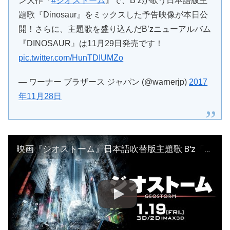
ン大作『
#ジオストーム
』で、B’zが歌う日本語版主
題歌『Dinosaur』をミックスした予告映像が本日公
開！さらに、主題歌を盛り込んだB’zニューアルバム
『DINOSAUR』は11月29日発売です！
pic.twitter.com/HunTDIUMZo
— ワーナー ブラザース ジャパン (@warnerjp)
2017
年11月28日
映画『ジオストーム』日本語吹替版主題歌 B'z「Dinosaur」使用30秒予告【HD】2018年1月19日(金)公開