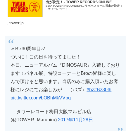
出が決定！ - TOWER RECORDS ONLINE
B'zとTOWER RECORDSのコラボポスターの掲出が決定！
- タワーレコード
tower.jp
🎉B'z30周年目🎉
ついに！この日を待ってました！
本日、ニューアルバム『DINOSAUR』入荷しており
ます！パネル展、特設コーナーとBroの皆様に楽し
んで頂けると思います。当店のみご購入頂いたお客
様にレジにてお楽しみが….（バズ）
#bz
#Bz30th
pic.twitter.com/bOBhMkVVpq
— タワーレコード梅田大阪マルビル店
(@TOWER_Marubiru)
2017年11月28日