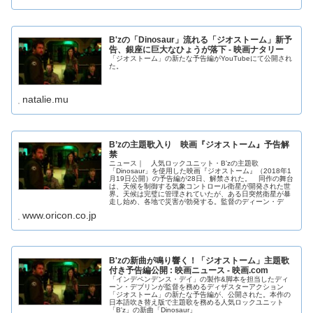
B'zの「Dinosaur」流れる「ジオストーム」新予
告、銀座に巨大なひょうが落下 - 映画ナタリー
「ジオストーム」の新たな予告編がYouTubeにて公開され
た。
natalie.mu
B’zの主題歌入り 映画『ジオストーム』予告解
禁
ニュース｜ 人気ロックユニット・B’zの主題歌
「Dinosaur」を使用した映画『ジオストーム』（2018年1
月19日公開）の予告編が28日、解禁された。 同作の舞台
は、天候を制御する気象コントロール衛星が開発された世
界。天候は完璧に管理されていたが、ある日突然衛星が暴
走し始め、各地で災害が勃発する。監督のディーン・デ
www.oricon.co.jp
B'zの新曲が鳴り響く！「ジオストーム」主題歌
付き予告編公開 : 映画ニュース - 映画.com
「インデペンデンス・デイ」の製作&脚本を担当したディ
ーン・デブリンが監督を務めるディザスターアクション
「ジオストーム」の新たな予告編が、公開された。本作の
日本語吹き替え版で主題歌を務める人気ロックユニット
「B'z」の新曲「Dinosaur」