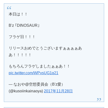
本日は！！
B'z ｢DINOSAUR｣
フラゲ日！！！
リリースおめでとうございますぁぁぁぁあ
あ！！！！！
もちろんフラゲしましたぁぁあ！！
pic.twitter.com/WPvsUG1q21
— なおや@空想委員会（B'z愛）
(@kusoiinkainaoya)
2017年11月28日