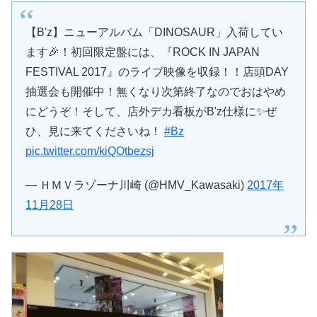
【B'z】ニューアルバム「DINOSAUR」入荷してい
ます🎉！初回限定盤には、『ROCK IN JAPAN
FESTIVAL 2017』のライブ映像を収録！！店頭DAY
抽選会も開催中！無くなり次第終了なのでおはやめ
にどうぞ！そして、店外デカ看板がB'z仕様に✨ぜ
ひ、見に来てくださいね！
#Bz
pic.twitter.com/kiQOtbezsj
— ＨＭＶラゾーナ川崎 (@HMV_Kawasaki)
2017年
11月28日