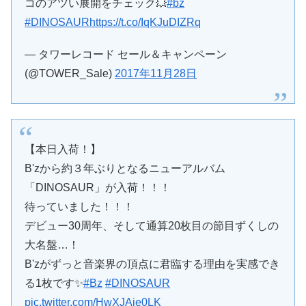
コのアツい展開をチェック💥
#bz
#DINOSAUR
https://t.co/IqKJuDIZRq
— タワーレコード セール＆キャンペーン
(@TOWER_Sale)
2017年11月28日
【本日入荷！】
B'zから約３年ぶりとなるニューアルバム
「DINOSAUR」が入荷！！！
待っていました！！！
デビュー30周年、そして通算20枚目の節目ずくしの
大名盤…！
B'zがずっと音楽界の頂点に君臨する理由を実感でき
る1枚です✨
#Bz
#DINOSAUR
pic.twitter.com/HwXJAje0LK