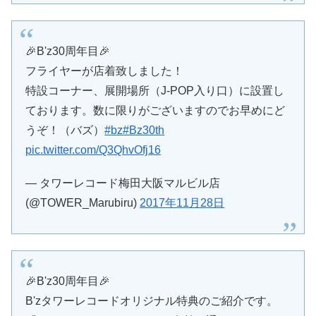
🎉B'z30周年目🎉
フライヤーが店着致しました！
特設コーナー、展開場所（J-POP入り口）に設置し
ております。数に限りがございますのでお早めにど
うぞ！（バズ）
#bz
#Bz30th
pic.twitter.com/Q3QhvOfj16
— タワーレコード梅田大阪マルビル店
(@TOWER_Marubiru)
2017年11月28日
🎉B'z30周年目🎉
B'zタワーレコードオリジナル特典のご紹介です。