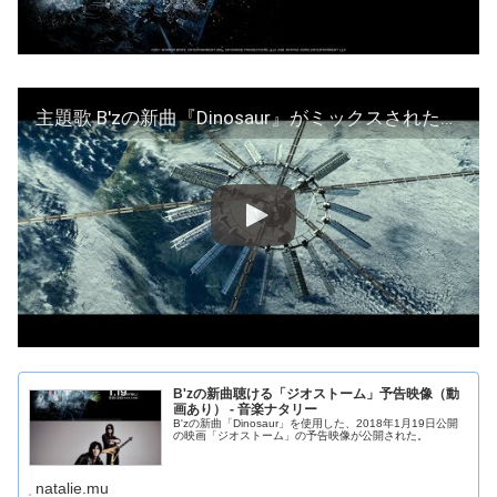
主題歌 B'zの新曲『Dinosaur』がミックスされた日本語版主題歌予告公開！『ジオストーム』
B'zの新曲聴ける「ジオストーム」予告映像（動
画あり） - 音楽ナタリー
B'zの新曲「Dinosaur」を使用した、2018年1月19日公開
の映画「ジオストーム」の予告映像が公開された。
natalie.mu