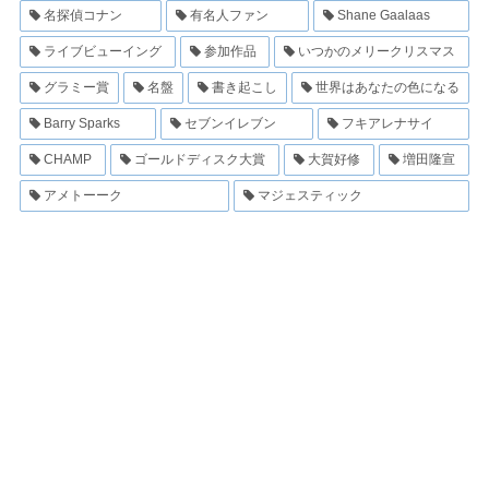
名探偵コナン
有名人ファン
Shane Gaalaas
ライブビューイング
参加作品
いつかのメリークリスマス
グラミー賞
名盤
書き起こし
世界はあなたの色になる
Barry Sparks
セブンイレブン
フキアレナサイ
CHAMP
ゴールドディスク大賞
大賀好修
増田隆宣
アメトーーク
マジェスティック