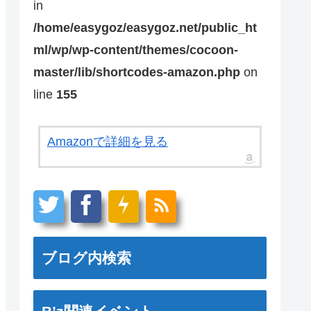
in
/home/easygoz/easygoz.net/public_ht
ml/wp/wp-content/themes/cocoon-
master/lib/shortcodes-amazon.php
on
line
155
Amazonで詳細を見る
ブログ内検索