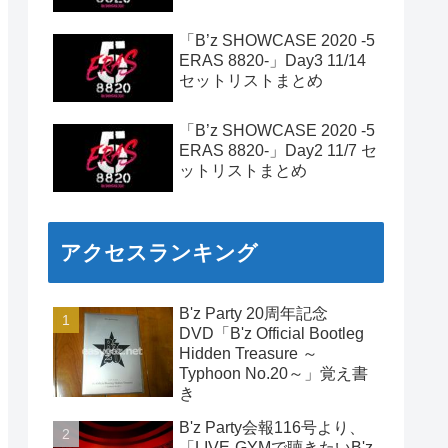
「B’z SHOWCASE 2020 -5
ERAS 8820-」Day3 11/14
セットリストまとめ
「B’z SHOWCASE 2020 -5
ERAS 8820-」Day2 11/7 セ
ットリストまとめ
アクセスランキング
B'z Party 20周年記念
DVD「B'z Official Bootleg
Hidden Treasure ～
Typhoon No.20～」覚え書
き
B'z Party会報116号より、
「LIVE-GYMで聴きたいB'z