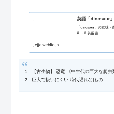
英語「dinosau
「dinosaur」の意味
和・和英辞書
ejje.weblio.jp
1 【古生物】 恐竜 《中生代の巨大な爬虫
2 巨大で扱いにくい[時代遅れな]もの.