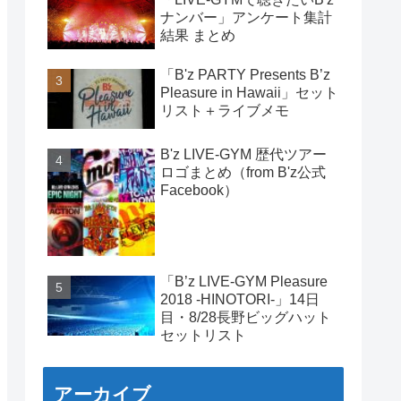
ナンバー」アンケート集計
結果 まとめ
「B'z PARTY Presents B’z
Pleasure in Hawaii」セット
リスト＋ライブメモ
B'z LIVE-GYM 歴代ツアー
ロゴまとめ（from B'z公式
Facebook）
「B’z LIVE-GYM Pleasure
2018 -HINOTORI-」14日
目・8/28長野ビッグハット
セットリスト
アーカイブ