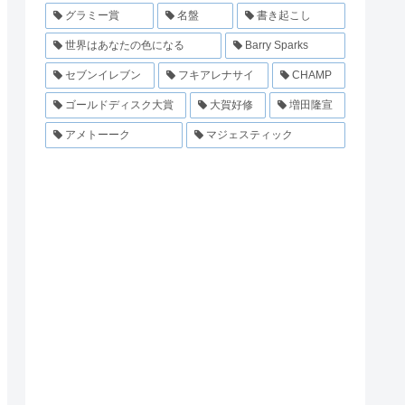
グラミー賞
名盤
書き起こし
世界はあなたの色になる
Barry Sparks
セブンイレブン
フキアレナサイ
CHAMP
ゴールドディスク大賞
大賀好修
増田隆宣
アメトーーク
マジェスティック