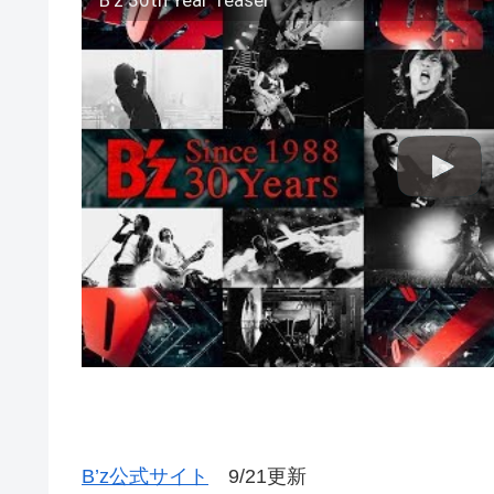
B'z 30th Year Teaser
B’z公式サイト
9/21更新