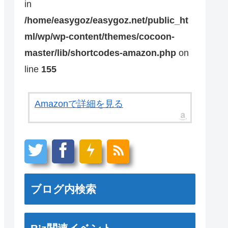
in
/home/easygoz/easygoz.net/public_ht
ml/wp/wp-content/themes/cocoon-
master/lib/shortcodes-amazon.php
on
line
155
Amazonで詳細を見る
ブログ内検索