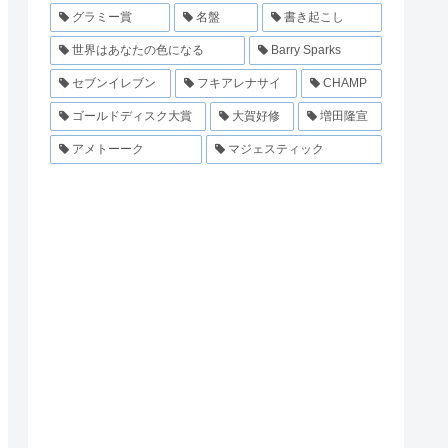
グラミー賞
名盤
書き起こし
世界はあなたの色になる
Barry Sparks
セブンイレブン
フキアレナサイ
CHAMP
ゴールドディスク大賞
大賀好修
増田隆宣
アメトーーク
マジェスティック