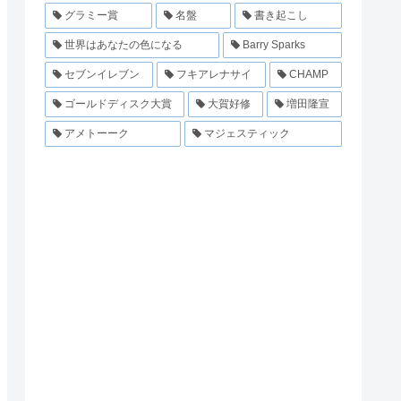
グラミー賞
名盤
書き起こし
世界はあなたの色になる
Barry Sparks
セブンイレブン
フキアレナサイ
CHAMP
ゴールドディスク大賞
大賀好修
増田隆宣
アメトーーク
マジェスティック