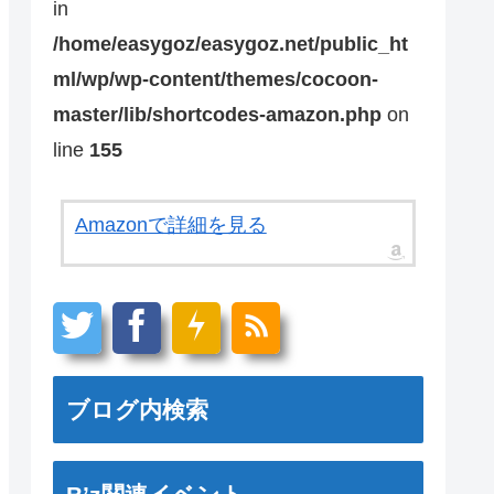
in
/home/easygoz/easygoz.net/public_ht
ml/wp/wp-content/themes/cocoon-
master/lib/shortcodes-amazon.php
on
line
155
Amazonで詳細を見る
ブログ内検索