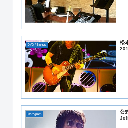
松本
DVD / Blu-ray
20
公式
Instagram
Je