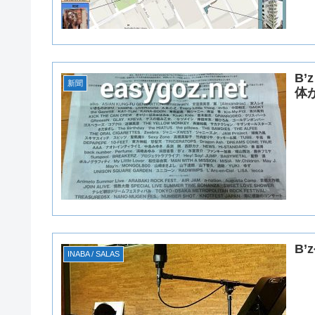
B
新聞
体
B’
INABA / SALAS