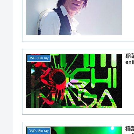
稲葉
DVD / Blu-ray
en
稲葉
DVD / Blu-ray