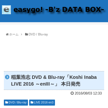
ホーム
DVD / Blu-ray
稲葉浩志 DVD & Blu-ray「Koshi Inaba
LIVE 2016 ～enIII～」 本日発売
2016/08/03 12:33
DVD / Blu-ray
LIVE 2016 en3