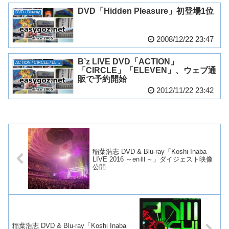
DVD「Hidden Pleasure」初登場1位
DVD / Blu-ray
2008/12/22 23:47
B’z LIVE DVD「ACTION」
ACTION / CIRCLE / ELEVEN
「CIRCLE」「ELEVEN」、ウェブ通
販で予約開始
2012/11/22 23:42
稲葉浩志 DVD & Blu-ray「Koshi Inaba
LIVE 2016 ～enⅢ～」ダイジェスト映像
公開
稲葉浩志 DVD & Blu-ray「Koshi Inaba