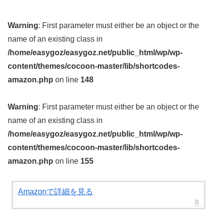
Warning
: First parameter must either be an object or the
name of an existing class in
/home/easygoz/easygoz.net/public_html/wp/wp-
content/themes/cocoon-master/lib/shortcodes-
amazon.php
on line
148
Warning
: First parameter must either be an object or the
name of an existing class in
/home/easygoz/easygoz.net/public_html/wp/wp-
content/themes/cocoon-master/lib/shortcodes-
amazon.php
on line
155
Amazonで詳細を見る