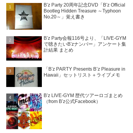
B'z Party 20周年記念DVD「B'z Official
Bootleg Hidden Treasure ～Typhoon
No.20～」覚え書き
B'z Party会報116号より、「LIVE-GYM
で聴きたいB'zナンバー」アンケート集
計結果 まとめ
「B'z PARTY Presents B’z Pleasure in
Hawaii」セットリスト＋ライブメモ
B'z LIVE-GYM 歴代ツアーロゴまとめ
（from B'z公式Facebook）