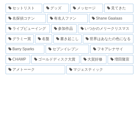
セットリスト
グッズ
メッセージ
見てきた
名探偵コナン
有名人ファン
Shane Gaalaas
ライブビューイング
参加作品
いつかのメリークリスマス
グラミー賞
名盤
書き起こし
世界はあなたの色になる
Barry Sparks
セブンイレブン
フキアレナサイ
CHAMP
ゴールドディスク大賞
大賀好修
増田隆宣
アメトーーク
マジェスティック