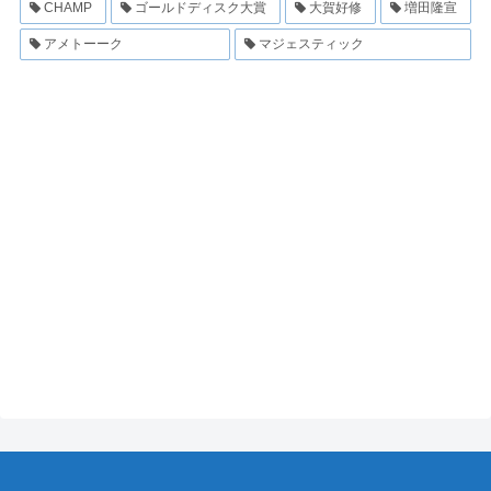
CHAMP
ゴールドディスク大賞
大賀好修
増田隆宣
アメトーーク
マジェスティック