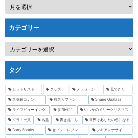
カテゴリー
タグ
セットリスト
グッズ
メッセージ
見てきた
名探偵コナン
有名人ファン
Shane Gaalaas
ライブビューイング
参加作品
いつかのメリークリスマス
グラミー賞
名盤
書き起こし
世界はあなたの色になる
Barry Sparks
セブンイレブン
フキアレナサイ