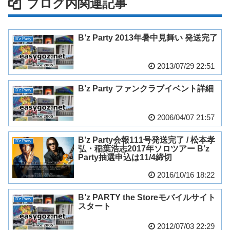
ブログ内関連記事
B’z Party 2013年暑中見舞い 発送完了
B'z Party
2013/07/29 22:51
B’z Party ファンクラブイベント詳細
B'z Party
2006/04/07 21:57
B’z Party会報111号発送完了 / 松本孝
B'z Party
弘・稲葉浩志2017年ソロツアー B’z
Party抽選申込は11/4締切
2016/10/16 18:22
B’z PARTY the Storeモバイルサイト
B'z Party
スタート
2012/07/03 22:29