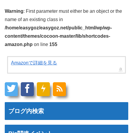
Warning
: First parameter must either be an object or the
name of an existing class in
/home/easygoz/easygoz.net/public_html/wp/wp-
content/themes/cocoon-master/lib/shortcodes-
amazon.php
on line
155
Amazonで詳細を見る
ブログ内検索