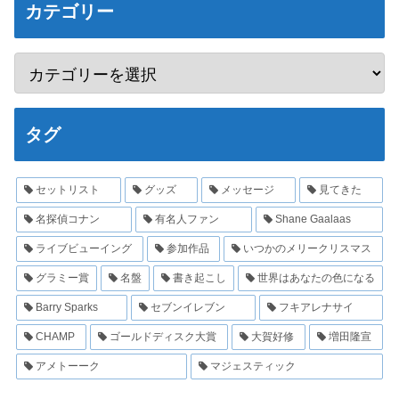
カテゴリー
タグ
セットリスト
グッズ
メッセージ
見てきた
名探偵コナン
有名人ファン
Shane Gaalaas
ライブビューイング
参加作品
いつかのメリークリスマス
グラミー賞
名盤
書き起こし
世界はあなたの色になる
Barry Sparks
セブンイレブン
フキアレナサイ
CHAMP
ゴールドディスク大賞
大賀好修
増田隆宣
アメトーーク
マジェスティック