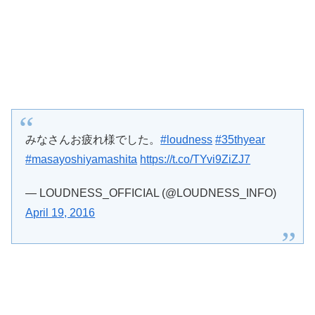
みなさんお疲れ様でした。
#loudness
#35thyear
#masayoshiyamashita
https://t.co/TYvi9ZiZJ7
— LOUDNESS_OFFICIAL (@LOUDNESS_INFO)
April 19, 2016