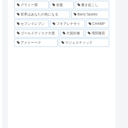
グラミー賞
名盤
書き起こし
世界はあなたの色になる
Barry Sparks
セブンイレブン
フキアレナサイ
CHAMP
ゴールドディスク大賞
大賀好修
増田隆宣
アメトーーク
マジェスティック