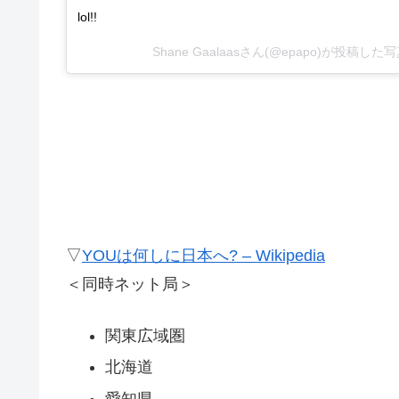
lol!!
Shane Gaalaasさん(@epapo)が投稿した写
▽
YOUは何しに日本へ? – Wikipedia
＜同時ネット局＞
関東広域圏
北海道
愛知県