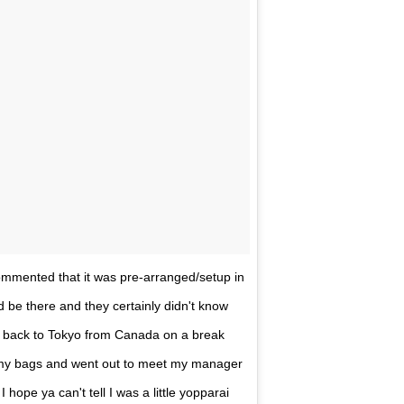
ommented that it was pre-arranged/setup in
d be there and they certainly didn't know
ew back to Tokyo from Canada on a break
 up my bags and went out to meet my manager
 hope ya can't tell I was a little yopparai