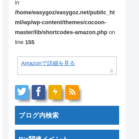
in
/home/easygoz/easygoz.net/public_ht
ml/wp/wp-content/themes/cocoon-
master/lib/shortcodes-amazon.php
on
line
155
Amazonで詳細を見る
ブログ内検索