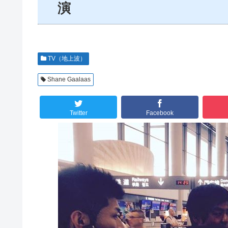
演
TV（地上波）
Shane Gaalaas
Twitter
Facebook