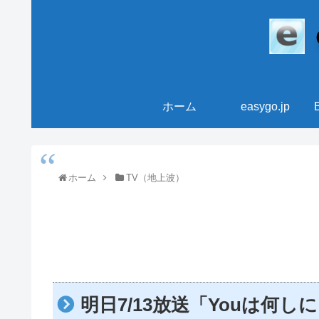
ホーム
easygo.jp
ホーム
TV（地上波）
明日7/13放送「Youは何