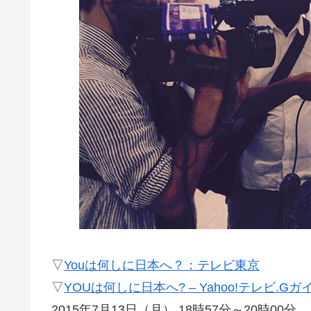
▽
Youは何しに日本へ？：テレビ東京
▽
YOUは何しに日本へ? – Yahoo!テレビ.G
2015年7月13日（月） 18時57分～20時00分