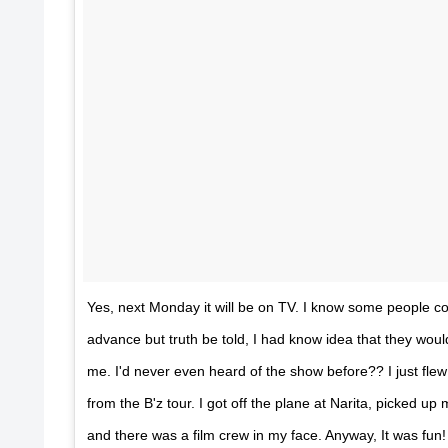
Yes, next Monday it will be on TV. I know some people c
advance but truth be told, I had know idea that they woul
me. I'd never even heard of the show before?? I just fl
from the B'z tour. I got off the plane at Narita, picked
and there was a film crew in my face. Anyway, It was fun! I