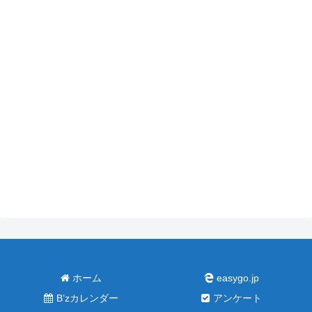
ホーム
easygo.jp
B’zカレンダー
アンケート