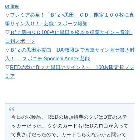
online
▽
プレミア必至！「Ｂ’ｚ×黒田」ＣＤ、限定１００枚に直
筆サイン入り！ : 芸能 : スポーツ報知
▽
Ｂ’ｚ新曲ＣＤ100枚に黒田＆松本＆稲葉サイン – 音楽 :
日刊スポーツ
▽
Ｂ’ｚの黒田応援曲 100枚限定で直筆サイン寄せ書き封
入！ ― スポニチ Sponichi Annex 芸能
▽
RED赤盤にB’ｚと黒田のサイン入り、100枚限定超プレ
ミア
今日の収穫品。 REDの店頭特典のクジはD賞のステ
ッカーだった。 クジのカードもREDのロゴが入って
て良さげだったので、カードもらえないかと聞いて