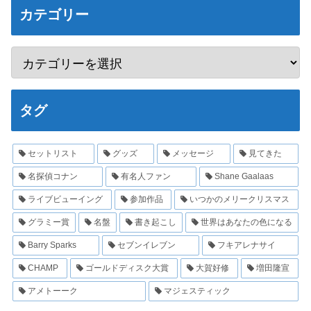
カテゴリー
タグ
セットリスト
グッズ
メッセージ
見てきた
名探偵コナン
有名人ファン
Shane Gaalaas
ライブビューイング
参加作品
いつかのメリークリスマス
グラミー賞
名盤
書き起こし
世界はあなたの色になる
Barry Sparks
セブンイレブン
フキアレナサイ
CHAMP
ゴールドディスク大賞
大賀好修
増田隆宣
アメトーーク
マジェスティック