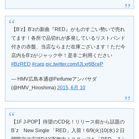
【B'z】B'zの新曲『RED』がものすごい勢いで売れ
てます！各所で品切れが多発しているリストバンド
付きの赤盤、当店ならまだ在庫ございます！ただ今
店内をB'zがジャック中！是非ご利用ください
#BzRED
#carp
pic.twitter.com/lJLxr6BceP
— HMV広島本通@Perfumeアンバサダ
(@HMV_Hiroshima)
2015, 6月 10
【1F J-POP】待望のCD化！リリース前から話題の
B`z New Single 「RED」入荷！6/9(火)10(水)２日