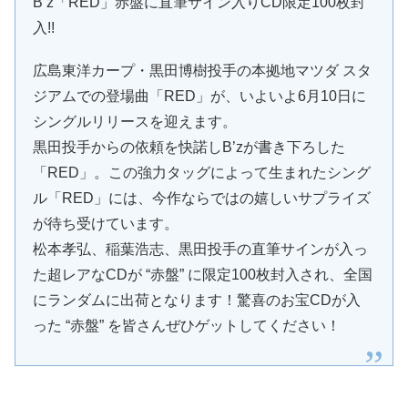
B’z「RED」赤盤に直筆サイン入りCD限定100枚封
入!!
広島東洋カープ・黒田博樹投手の本拠地マツダ スタ
ジアムでの登場曲「RED」が、いよいよ6月10日に
シングルリリースを迎えます。
黒田投手からの依頼を快諾しB’zが書き下ろした
「RED」。この強力タッグによって生まれたシング
ル「RED」には、今作ならではの嬉しいサプライズ
が待ち受けています。
松本孝弘、稲葉浩志、黒田投手の直筆サインが入っ
た超レアなCDが “赤盤” に限定100枚封入され、全国
にランダムに出荷となります！驚喜のお宝CDが入
った “赤盤” を皆さんぜひゲットしてください！