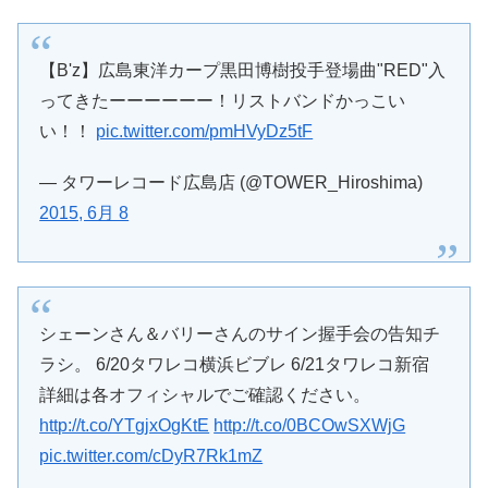
【B'z】広島東洋カープ黒田博樹投手登場曲"RED"入
ってきたーーーーーー！リストバンドかっこい
い！！
pic.twitter.com/pmHVyDz5tF
— タワーレコード広島店 (@TOWER_Hiroshima)
2015, 6月 8
シェーンさん＆バリーさんのサイン握手会の告知チ
ラシ。 6/20タワレコ横浜ビブレ 6/21タワレコ新宿
詳細は各オフィシャルでご確認ください。
http://t.co/YTgjxOgKtE
http://t.co/0BCOwSXWjG
pic.twitter.com/cDyR7Rk1mZ