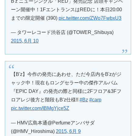
B'z ニューシングル「RED」発売記念 店頭キャンペ
ーン開催中！1FエントランスはREDに！本日20:00
までの限定開催 (390)
pic.twitter.com/ZWo7FwbxU3
— タワーレコード渋谷店 (@TOWER_Shibuya)
2015, 6月 10
【B'z】今作の発売にあわせ、ただ今店内をB'zがジ
ャック中！現在もロングセラー中の傑作アルバム
『EPIC DAY』の発売の際と同様に2Fフロア&3Fフ
ロアレジ後方と階段もB'z仕様!!
#Bz
#carp
pic.twitter.com/IBMgYjce5Z
— HMV広島本通@Perfumeアンバサダ
(@HMV_Hiroshima)
2015, 6月 9