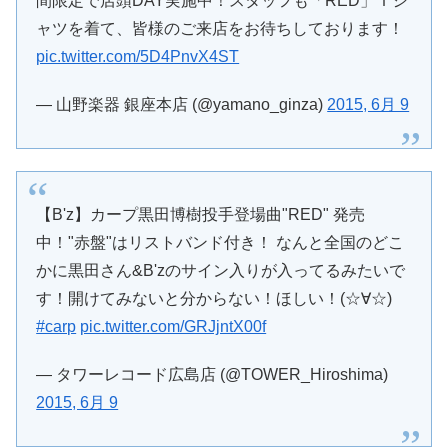
間限定で店頭DAY実施中！スタッフも「RED」Ｔシ
ャツを着て、皆様のご来店をお待ちしております！
pic.twitter.com/5D4PnvX4ST
— 山野楽器 銀座本店 (@yamano_ginza)
2015, 6月 9
【B'z】カープ黒田博樹投手登場曲"RED" 発売
中！"赤盤"はリストバンド付き！ なんと全国のどこ
かに黒田さん&B'zのサイン入りが入ってるみたいで
す！開けてみないと分からない！ほしい！(☆∀☆)
#carp
pic.twitter.com/GRJjntX00f
— タワーレコード広島店 (@TOWER_Hiroshima)
2015, 6月 9