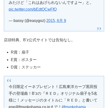
みたけど「これはあげられないんですよ〜」と。
pic.twitter.com/bEdtQCwFfQ
— bassy (@easygoz)
2015, 6月 9
店頭特典、B’z公式サイトでは告知なし。
R賞：扇子
E賞：ポスター
D賞：ステッカー
今日限定イーネプレゼント！広島東洋カープ黒田投
手の登場曲！B’zの『ＲＥＤ』オリジナル扇子を5名
様に！メッセージのタイトルに「ＲＥＤ」と書いて
ene@fmyokohama.co.jpまで！
#fmyokohama