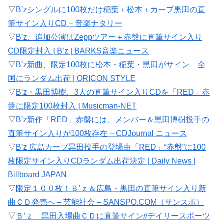
▽
B’zシングルに100枚だけ稲葉＋松本＋カープ黒田の直
筆サイン入りCD – 音楽ナタリー
▽
B’z、追加公演はZeppツアー＋赤盤に直筆サイン入り
CD限定封入 | B’z | BARKS音楽ニュース
▽
B’z新曲、限定100枚に松本・稲葉・黒田がサイン 全
国にランダム出荷 | ORICON STYLE
▽
B’z・黒田博樹、3人の直筆サイン入りCDを「RED」赤
盤に限定100枚封入 | Musicman-NET
▽
B’z新作「RED」赤盤には、メンバー＆黒田博樹投手の
直筆サイン入りが100枚存在 – CDJournal ニュース
▽
B’z 広島カープ黒田投手の登場曲「RED」“赤盤”に100
枚限定サイン入りCDランダム出荷決定 | Daily News |
Billboard JAPAN
▽
限定１００枚！Ｂ’ｚ＆広島・黒田の直筆サイン入り新
曲ＣＤ発売へ – 芸能社会 – SANSPO.COM（サンスポ）
▽
Ｂ’ｚ 黒田入場曲ＣＤに直筆サイン//デイリースポーツ