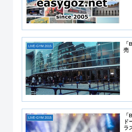
「B
LIVE-GYM 2015
売
「B
LIVE-GYM 2015
ド
ラ