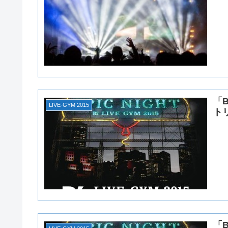
「B
LIVE-GYM 2015
ト
「B