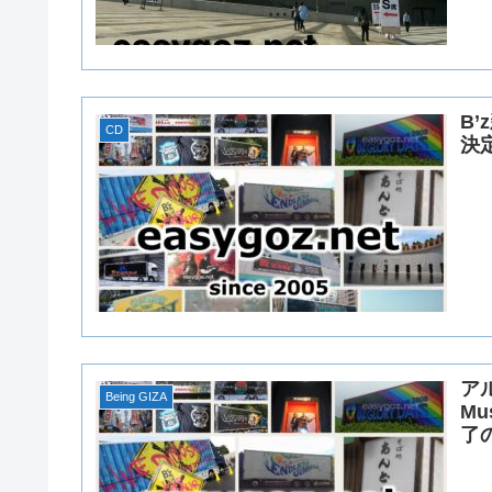
B
CD
決
アル
Being GIZA
M
了