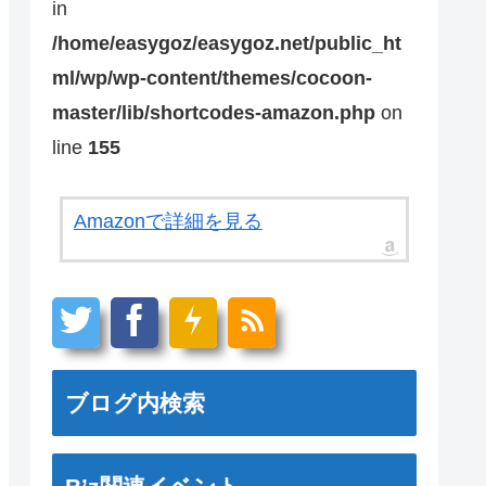
in
/home/easygoz/easygoz.net/public_ht
ml/wp/wp-content/themes/cocoon-
master/lib/shortcodes-amazon.php
on
line
155
Amazonで詳細を見る
ブログ内検索