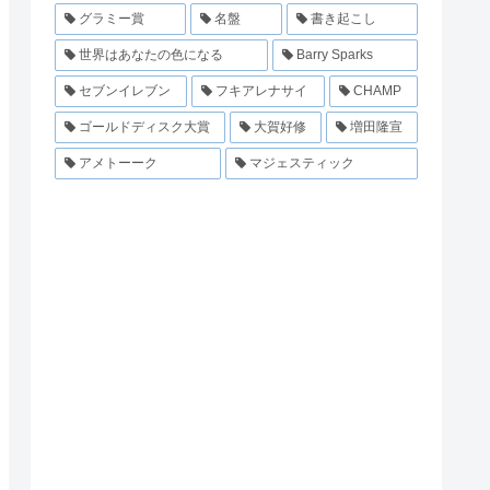
グラミー賞
名盤
書き起こし
世界はあなたの色になる
Barry Sparks
セブンイレブン
フキアレナサイ
CHAMP
ゴールドディスク大賞
大賀好修
増田隆宣
アメトーーク
マジェスティック