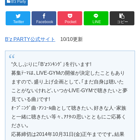
B'z Party
Twitter
Facebook
Pocket
LINE
コピー
B’z PARTY公式サイト
10/10更新
“久しぶりに｢B’zﾗﾝｷﾝｸﾞ｣を行います!
募集ﾃｰﾏは､LIVE-GYMの開催が決定したこともあり
ますので､盛り上げ企画として､｢まだ自身は聴いた
ことがないけれど､いつかLIVE-GYMで聴きたいと夢
見ている曲｣です!
ｵｰﾌﾟﾆﾝｸﾞ曲･ｱﾝｺｰﾙ曲として聴きたい､好きな人･家族
と一緒に聴きたい等々､ｱﾅﾀの思いとともにご応募く
ださい｡
応募締切は2014年10月31日(金)正午までです｡結果