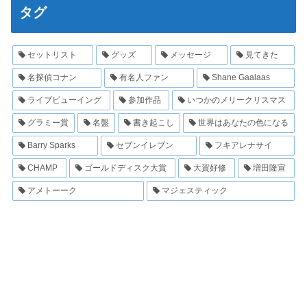
タグ
セットリスト
グッズ
メッセージ
見てきた
名探偵コナン
有名人ファン
Shane Gaalaas
ライブビューイング
参加作品
いつかのメリークリスマス
グラミー賞
名盤
書き起こし
世界はあなたの色になる
Barry Sparks
セブンイレブン
フキアレナサイ
CHAMP
ゴールドディスク大賞
大賀好修
増田隆宣
アメトーーク
マジェスティック