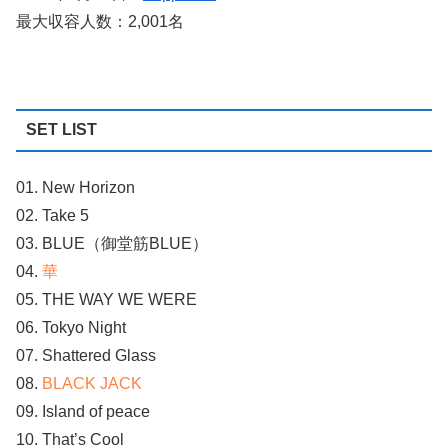
最大収容人数：2,001名
SET LIST
01. New Horizon
02. Take 5
03. BLUE（御堂筋BLUE）
04.
華
05. THE WAY WE WERE
06. Tokyo Night
07. Shattered Glass
08.
BLACK JACK
09. Island of peace
10. That’s Cool