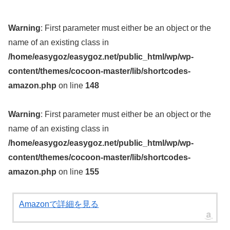
Warning
: First parameter must either be an object or the
name of an existing class in
/home/easygoz/easygoz.net/public_html/wp/wp-
content/themes/cocoon-master/lib/shortcodes-
amazon.php
on line
148
Warning
: First parameter must either be an object or the
name of an existing class in
/home/easygoz/easygoz.net/public_html/wp/wp-
content/themes/cocoon-master/lib/shortcodes-
amazon.php
on line
155
Amazonで詳細を見る