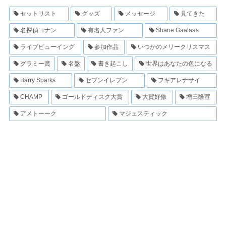
セットリスト
グッズ
メッセージ
見てきた
名探偵コナン
有名人ファン
Shane Gaalaas
ライブビューイング
参加作品
いつかのメリークリスマス
グラミー賞
名盤
書き起こし
世界はあなたの色になる
Barry Sparks
セブンイレブン
フキアレナサイ
CHAMP
ゴールドディスク大賞
大賀好修
増田隆宣
アメトーーク
マジェスティック