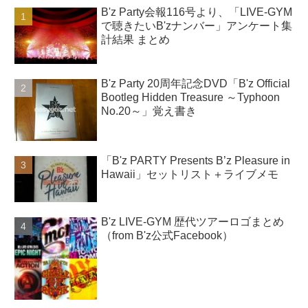
B'z Party会報116号より、「LIVE-GYM
で聴きたいB'zナンバー」アンケート集
計結果 まとめ
B'z Party 20周年記念DVD「B'z Official
Bootleg Hidden Treasure ～Typhoon
No.20～」覚え書き
「B'z PARTY Presents B’z Pleasure in
Hawaii」セットリスト＋ライブメモ
B'z LIVE-GYM 歴代ツアーロゴまとめ
（from B'z公式Facebook）