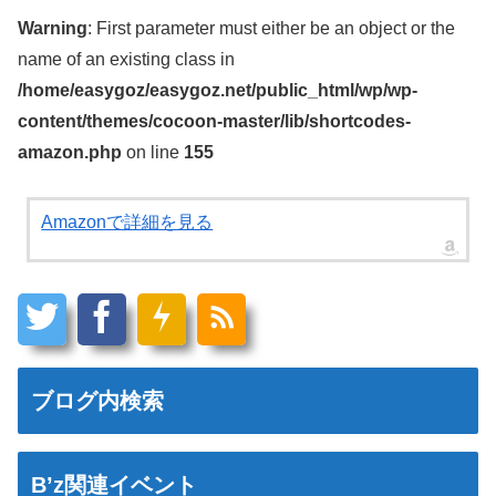
Warning
: First parameter must either be an object or the
name of an existing class in
/home/easygoz/easygoz.net/public_html/wp/wp-
content/themes/cocoon-master/lib/shortcodes-
amazon.php
on line
155
Amazonで詳細を見る
ブログ内検索
B’z関連イベント