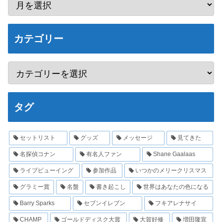
カテゴリー
タグ
セットリスト
グッズ
メッセージ
見てきた
名探偵コナン
有名人ファン
Shane Gaalaas
ライブビューイング
参加作品
いつかのメリークリスマス
グラミー賞
名盤
書き起こし
世界はあなたの色になる
Barry Sparks
セブンイレブン
フキアレナサイ
CHAMP
ゴールドディスク大賞
大賀好修
増田隆宣