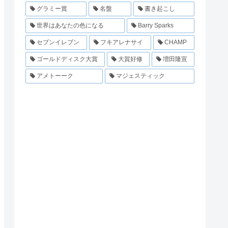
グラミー賞
名盤
書き起こし
世界はあなたの色になる
Barry Sparks
セブンイレブン
フキアレナサイ
CHAMP
ゴールドディスク大賞
大賀好修
増田隆宣
アメトーーク
マジェスティック