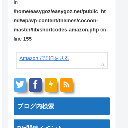
in
/home/easygoz/easygoz.net/public_ht
ml/wp/wp-content/themes/cocoon-
master/lib/shortcodes-amazon.php
on
line
155
Amazonで詳細を見る
ブログ内検索