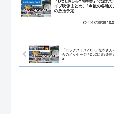
「B’z LIVE-GYM特番」で流れ
LIVE-GYM 2013
イブ映像まとめ。/ 今後の各地方
の放送予定
2013/06/09 18:
「ロックスミス2014」松本さん
らのメッセージ / DLCにB’z楽曲
加