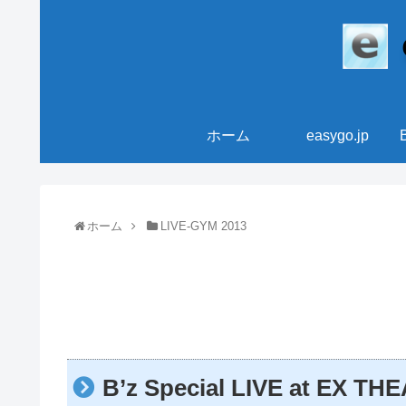
ホーム
easygo.jp
ホーム
LIVE-GYM 2013
B’z Special LIVE at E