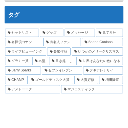
タグ
セットリスト
グッズ
メッセージ
見てきた
名探偵コナン
有名人ファン
Shane Gaalaas
ライブビューイング
参加作品
いつかのメリークリスマス
グラミー賞
名盤
書き起こし
世界はあなたの色になる
Barry Sparks
セブンイレブン
フキアレナサイ
CHAMP
ゴールドディスク大賞
大賀好修
増田隆宣
アメトーーク
マジェスティック