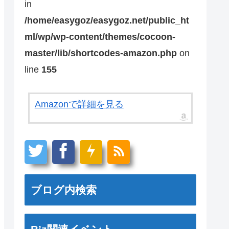
in
/home/easygoz/easygoz.net/public_ht
ml/wp/wp-content/themes/cocoon-
master/lib/shortcodes-amazon.php
on
line
155
Amazonで詳細を見る
ブログ内検索