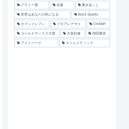
グラミー賞
名盤
書き起こし
世界はあなたの色になる
Barry Sparks
セブンイレブン
フキアレナサイ
CHAMP
ゴールドディスク大賞
大賀好修
増田隆宣
アメトーーク
マジェスティック