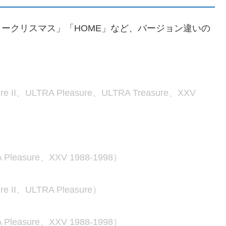
のメリークリスマス」「HOME」など、バージョン違いの
ure II、ULTRA Pleasure、ULTRA Treasure、XXV
 Pleasure、XXV 1988-1998）
re II、ULTRA Pleasure）
 Pleasure、XXV 1988-1998）