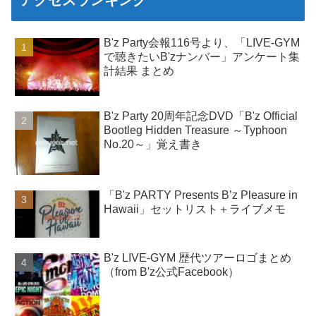
アクセスランキング
B'z Party会報116号より、「LIVE-GYM
で聴きたいB'zナンバー」アンケート集
計結果 まとめ
B'z Party 20周年記念DVD「B'z Official
Bootleg Hidden Treasure ～Typhoon
No.20～」覚え書き
「B'z PARTY Presents B’z Pleasure in
Hawaii」セットリスト＋ライブメモ
B'z LIVE-GYM 歴代ツアーロゴまとめ
（from B'z公式Facebook）