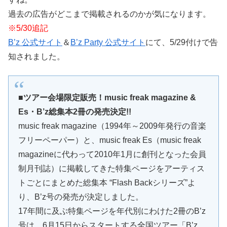
過去の広告がどこまで掲載されるのかが気になります。
※5/30追記
B’z 公式サイト
＆
B’z Party 公式サイト
にて、5/29付けで告
知されました。
■ツアー会場限定販売！music freak magazine &
Es・B’z総集本2冊の発売決定!!
music freak magazine（1994年～2009年発行の音楽
フリーペーパー）と、music freak Es（music freak
magazineに代わって2010年1月に創刊となった会員
制月刊誌）に掲載してきた特集ページをアーティス
トごとにまとめた総集本 “Flash Backシリーズ”よ
り、B’z号の発売が決定しました。
17年間に及ぶ特集ページを年代別にわけた2冊のB’z
号は、6月15日からスタートする全国ツアー「B’z