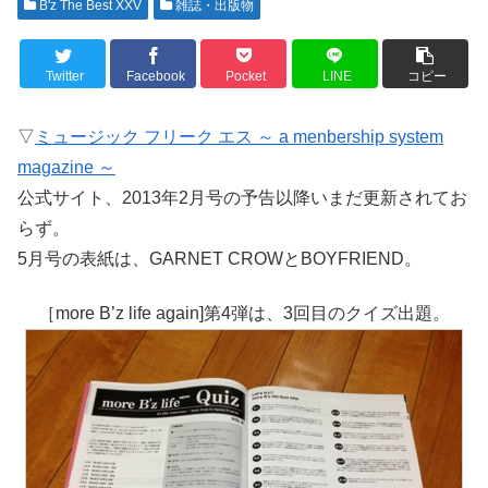
B'z The Best XXV
雑誌・出版物
Twitter
Facebook
Pocket
LINE
コピー
▽
ミュージック フリーク エス ～ a menbership system
magazine ～
公式サイト、2013年2月号の予告以降いまだ更新されてお
らず。
5月号の表紙は、GARNET CROWとBOYFRIEND。
［more B’z life again]第4弾は、3回目のクイズ出題。