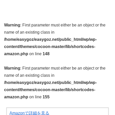
Warning
: First parameter must either be an object or the
name of an existing class in
/home/easygoz/easygoz.net/public_html/wp/wp-
content/themes/cocoon-master/lib/shortcodes-
amazon.php
on line
148
Warning
: First parameter must either be an object or the
name of an existing class in
/home/easygoz/easygoz.net/public_html/wp/wp-
content/themes/cocoon-master/lib/shortcodes-
amazon.php
on line
155
Amazonで詳細を見る