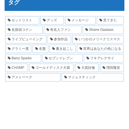
タグ
セットリスト
グッズ
メッセージ
見てきた
名探偵コナン
有名人ファン
Shane Gaalaas
ライブビューイング
参加作品
いつかのメリークリスマス
グラミー賞
名盤
書き起こし
世界はあなたの色になる
Barry Sparks
セブンイレブン
フキアレナサイ
CHAMP
ゴールドディスク大賞
大賀好修
増田隆宣
アメトーーク
マジェスティック