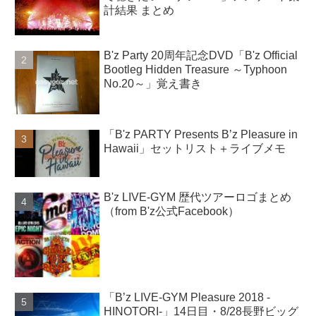
計結果 まとめ
B'z Party 20周年記念DVD「B'z Official
Bootleg Hidden Treasure ～Typhoon
No.20～」覚え書き
「B'z PARTY Presents B’z Pleasure in
Hawaii」セットリスト＋ライブメモ
B'z LIVE-GYM 歴代ツアーロゴまとめ
（from B'z公式Facebook）
「B’z LIVE-GYM Pleasure 2018 -
HINOTORI-」14日目・8/28長野ビッグ