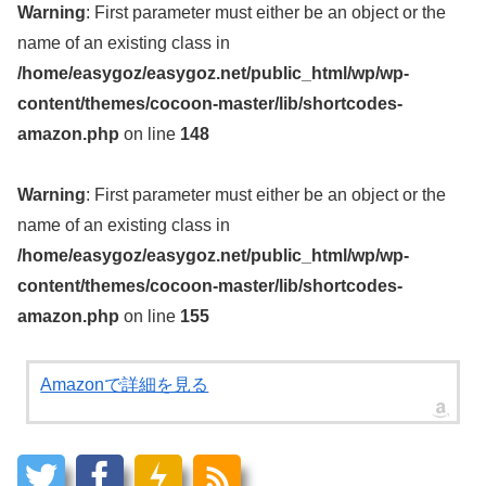
Warning
: First parameter must either be an object or the
name of an existing class in
/home/easygoz/easygoz.net/public_html/wp/wp-
content/themes/cocoon-master/lib/shortcodes-
amazon.php
on line
148
Warning
: First parameter must either be an object or the
name of an existing class in
/home/easygoz/easygoz.net/public_html/wp/wp-
content/themes/cocoon-master/lib/shortcodes-
amazon.php
on line
155
Amazonで詳細を見る