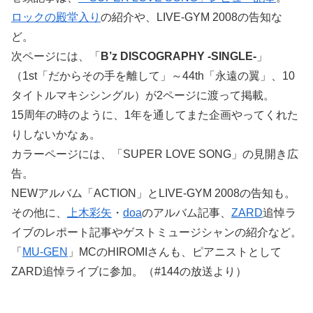
ロックの殿堂入り
の紹介や、LIVE-GYM 2008の告知な
ど。
次ページには、「
B’z DISCOGRAPHY -SINGLE-
」
（1st「だからその手を離して」～44th「永遠の翼」、10
タイトルマキシシングル）が2ページに渡って掲載。
15周年の時のように、1年を通してまた企画やってくれた
りしないかなぁ。
カラーページには、「SUPER LOVE SONG」の見開き広
告。
NEWアルバム「ACTION」とLIVE-GYM 2008の告知も。
その他に、
上木彩矢
・
doa
のアルバム記事、
ZARD
追悼ラ
イブのレポート記事やゲストミュージシャンの紹介など。
「
MU-GEN
」MCのHIROMIさんも、ピアニストとして
ZARD追悼ライブに参加。（#144の放送より）