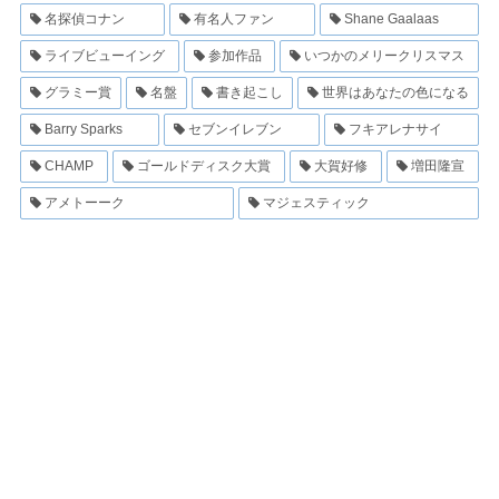
名探偵コナン
有名人ファン
Shane Gaalaas
ライブビューイング
参加作品
いつかのメリークリスマス
グラミー賞
名盤
書き起こし
世界はあなたの色になる
Barry Sparks
セブンイレブン
フキアレナサイ
CHAMP
ゴールドディスク大賞
大賀好修
増田隆宣
アメトーーク
マジェスティック