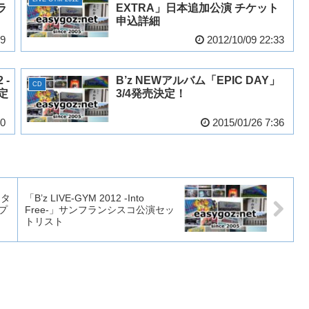
」ラ
EXTRA」日本追加公演 チケット
申込詳細
19
2012/10/09 22:33
 -
B’z NEWアルバム「EPIC DAY」
CD
決定
3/4発売決定！
30
2015/01/26 7:36
ンタ
「B’z LIVE-GYM 2012 -Into
プ
Free-」サンフランシスコ公演セッ
トリスト