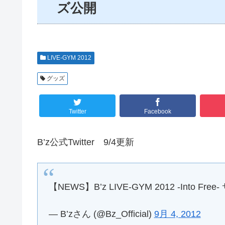
ズ公開
LIVE-GYM 2012
グッズ
Twitter
Facebook
B’z公式Twitter 9/4更新
【NEWS】B’z LIVE-GYM 2012 -Into Fr
— B’zさん (@Bz_Official)
9月 4, 2012