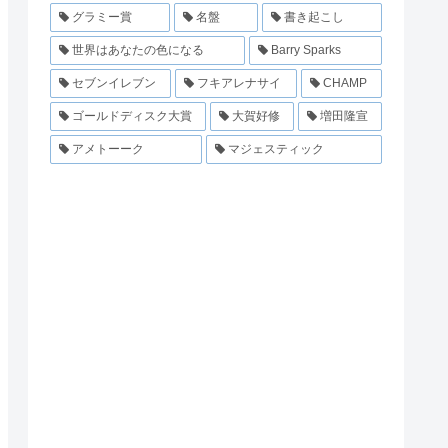
グラミー賞
名盤
書き起こし
世界はあなたの色になる
Barry Sparks
セブンイレブン
フキアレナサイ
CHAMP
ゴールドディスク大賞
大賀好修
増田隆宣
アメトーーク
マジェスティック