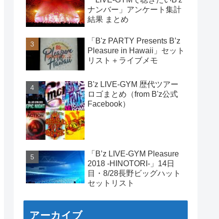
ナンバー」アンケート集計
結果 まとめ
「B'z PARTY Presents B’z
Pleasure in Hawaii」セット
リスト＋ライブメモ
B'z LIVE-GYM 歴代ツアー
ロゴまとめ（from B'z公式
Facebook）
「B’z LIVE-GYM Pleasure
2018 -HINOTORI-」14日
目・8/28長野ビッグハット
セットリスト
アーカイブ