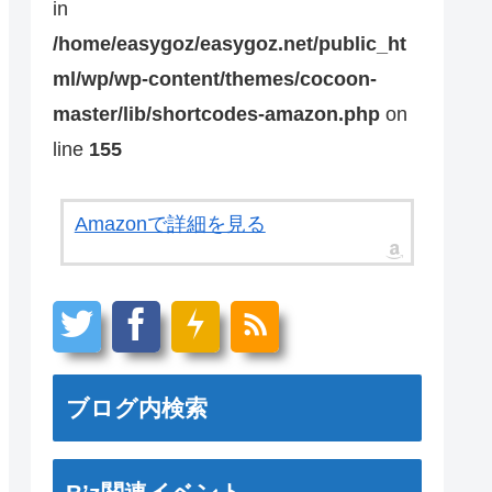
in
/home/easygoz/easygoz.net/public_ht
ml/wp/wp-content/themes/cocoon-
master/lib/shortcodes-amazon.php
on
line
155
Amazonで詳細を見る
ブログ内検索