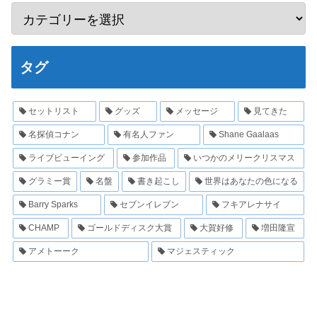
タグ
セットリスト
グッズ
メッセージ
見てきた
名探偵コナン
有名人ファン
Shane Gaalaas
ライブビューイング
参加作品
いつかのメリークリスマス
グラミー賞
名盤
書き起こし
世界はあなたの色になる
Barry Sparks
セブンイレブン
フキアレナサイ
CHAMP
ゴールドディスク大賞
大賀好修
増田隆宣
アメトーーク
マジェスティック